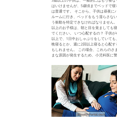
3歳以上の子供は、一般的にはもう寝な
一緒に旅行するには、小さな椅子を使
はいけませんが、5歳頃までベッドで寝
プッシュチェアを使用することは、両
は普通です。 そこから、子供は昼夜に
護者が赤ちゃんと
ルームに行き、ベッドをもう濡らさな
う衝動を特定できなければなりません。
以上のお子様は、朝と目を覚ましても
でください。 いつ心配するの？ 子供が4
以上で、1日中おしゃぶりをしていても
晩寝るとか、週に2回以上寝ると心配す
もしれません。 この場合、これらのさ
まな原因が発生するため、小児科医に
る必要があります。 一般的な原因は、
時から体液をたくさん取って寝る前に
こすることではありません。別の一般
因は、子供が気になり、恐れがあり、
から出てバスルームに行くことを望ん
いことです。小児尿失禁の一種である
眠と呼ばれる状況により、寝床の濡れ
起こされる可能性がある。 子供はベッ
ぬれのために責められるべきではあり
が、