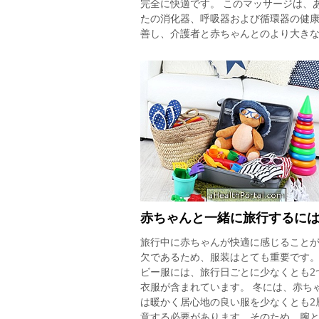
完全に快適です。 このマッサージは、
たの消化器、呼吸器および循環器の健
善し、介護者と赤ちゃんとのより大き
を可能にする、触覚、大脳および運動
赤ちゃんに発生させます。 このマッサ
は、赤ちゃんが受容性である、つまり
でなく、汚い、または不快である限り
1ヶ月から行うことができます。 あな
のマッサージを行うのが最も便利な瞬
ぶことができます。マッサージがすべ
100％である間は、テレビや携帯電話を
いことが重要です。 シャンタラマッサ
の作り方 マッサージを始める前に、甘
ーモンドやブドウの種子である手のひ
ッサージオイルを入れ、手でこすって
赤ちゃんと一緒に旅行するに
めると次のステップに従ってください
旅行中に赤ちゃんが快適に感じること
顔： あなたの目の前に赤ちゃんを置き
欠であるため、服装はとても重要です。
なたの顔に小さな水平線をトレースし
ビー服には、旅行日ごとに少なくとも2
たの頬をマッサージし、あなたの目の
衣服が含まれています。 冬には、赤ち
くに円形の動きを作る。 胸： 赤ちゃん
は暖かく居心地の良い服を少なくとも2
の中央から脇の下に手をスライドさせ
意する必要があります。そのため、腕
胴体： 優しいタッチで、腹部から肩