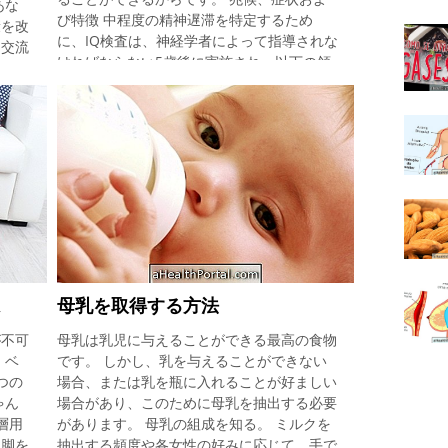
あな
び特徴 中程度の精神遅滞を特定するため
康を改
に、IQ検査は、神経学者によって指導されな
な交流
ければならない5歳後に実施され、以下の領
刺激を
域の少なくとも2つに現れなければならな
ージ
い。 コミュニケーション、自己ケア、社会
、空腹
的/対人関係のスキル、 自己志向、学校のパ
、生後
フォーマンス、仕事、レジャー、健康と安
たはこ
全。 IQは85歳以上で正常とみなされ、70歳
間を選
未満では精神遅滞とみなされます。子供また
て
は乳幼児がこれらの徴候を示しているがまだ
見な
5歳に達していない場合、発達遅延を示すと
ージ
言わなければなりませんしかし、これは、精
いア
神運動発達の遅れを有する全ての子供がある
らにマ
程度の精神遅滞を有することを意味するもの
少し温
は
母乳を取得する方法
ではない。 何が原因なの？ 中程度の精神遅
：
滞の原因は、常に特定することはできません
が不可
母乳は乳児に与えることができる最高の食物
、あ
が、関連する可能性があります： ダウン症
 ベ
です。 しかし、乳を与えることができない
、あな
候群または二分脊椎のような遺伝的変化; 先
つの
場合、または乳を瓶に入れることが好ましい
角の近
天性疾患のため。 あなたの妊娠中の薬物、
ゃん
場合があり、このために母乳を抽出する必要
の胸
薬物、アルコール乱用の使用。 中枢神
層用
があります。 母乳の組成を知る。 ミルクを
ます。
と脚を
抽出する頻度や各女性の好みに応じて、手で