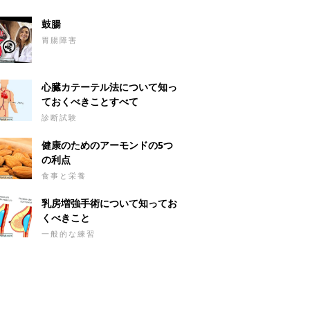
鼓腸
胃腸障害
心臓カテーテル法について知っ
ておくべきことすべて
診断試験
健康のためのアーモンドの5つ
の利点
食事と栄養
乳房増強手術について知ってお
くべきこと
一般的な練習