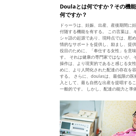
Doulaとは何ですか？その機
何ですか？
ドゥーラは、妊娠、出産、産後期間に
付随する機能を有する。 この言葉は、
シャ語の起源であり、現時点では、慰
情的なサポートを提供し、励まし、提
役目のために、「奉仕する女性」を意
す。 それは健康の専門家ではないが、
操作は、より現実的であると感じる女
めに、より人間化された配達の存在を
する。 さらに、doulasは、最低限の医
入として、最も自然な出産を提唱する
一般的です。 しかし、配達の能力と準
もかかわらず、ドゥーラは、合併症や
赤ちゃんの健康を危険にさらす状況が
場合に介入するための十分な知識がな
め、出産しないことが推奨されます産
小児科医、看護師などの医療専門家の
ありません。 病院内でさえ、どのよう
性が人間的な配達を受けることができ