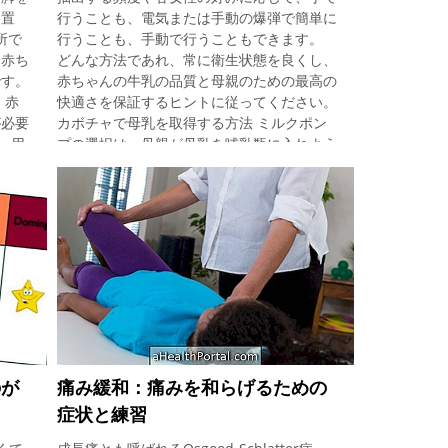
に置
行うことも、電気または手動の爆弾で簡単に
所で
行うことも、手動で行うこともできます。
。赤ち
どんな方法であれ、常に衛生状態を良くし、
です。
赤ちゃんの牛乳の品質と母親のための最高の
 赤
快適さを保証するヒントに従ってください。
が必要
カボチャで母乳を取得する方法 ミルクポン
ー用
プの選択は、母親が母乳を哺乳瓶に入れよう
ミ袋
としている頻度に関連しています。 したが
ん、
って、母親が週に1〜2回、哺乳瓶に牛乳を与
生理
えたい場合は、手動ポンプを使用してくださ
ワイ
い。しかし、もっと欲しがっている場合は、
れ
電動ミキサーを備えた電動ポンプを使用して
によ
くださいより効率的にミルクを抽出すること
ラッシ
ができます。 手動ポンプ 電動ポンプ 1.手動
スト
爆弾 市場には、その使用方法が多少異なる
く眠っ
ハンドピースがいくつかあります。 しか
旅行す
し、ほとんどの場合、乳頭を乳房の上に置
とが重
き、乳首が適切にトンネルの中央に位置する
のが
痛み緩和：痛みを和らげるための
チン
ようにし、親指と人差し指で乳房を保持し、
症状と練習
に小児
乳房を手のひらの上に置き、ポンプの指示に
んと
従って抽出プロセスを開始するだけでよい。