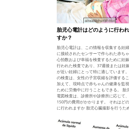
調べる。 その機能は何ですか？ ドゥー
主な機能は次のとおりです。 ガイドラ
を提示し、出産の準備を容易にする。 
な出産を促す。 疑いを取り除き、新生
のカップルの誕生と生活に関連する不
胎児心電計はどのように行わ
らすために; ポジションやマッサージを
すか？
て痛みを和らげる方法を提案する。 出
前、出産中、出産後に感情的なサポー
胎児心電計は、この情報を収集する妊
供する。 赤ちゃんの最初のケアに関す
に接続されたセンサーで作られた赤ち
ポートと支援。 このように、家庭と病
心拍数および幸福を検査するために妊
両方でのドゥーラの存在は、穏やかで
行われた検査であり、37週後または妊
な環境を促進するだけでなく、妊娠不
が近い妊婦にとって特に適しています。
の検査は、女性の子宮収縮を評価する
加えて、現時点で赤ちゃんの健康を監
ために労働中に行うこともできる。 胎
電図検査は、診療所や診療所に応じて
150円の費用がかかります。 それはど
に行われますか 胎児心臓撮影を行うた
に、電極には先端にセンサが配置され
の腹の上にあるストラップによって固
れ、赤ちゃんの心臓の鼓動、運動、ま