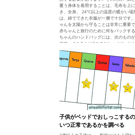
覆う身体を着用することは、毛布を上
き、全身。 24°C以上の温度の暖かい場
は、綿でできた衣服が一層で十分です
ゃんを太陽から守ることは非常に重要
赤ちゃんと旅行のために何をパックする
ちゃんのハンドバッグには、次のもの
です。 1つまたは2つのおしゃぶり ベビ
品 1つまたは2つの毛布 車や飛行機のゴ
ボトル、粉ミルク、温水 温度計 赤ちゃ
スプーン、グラスのレディー・ミール 
学的血清 水 おもちゃ＆趣味 ナプキン+
プ 帽子、日焼け止め、防虫剤 可能であ
ば、使い捨て可能な赤ちゃん 小児科医
って処方された救済 使い捨ておむつ+
ュクリーム ベビー服、靴、靴下 このリ
に加えて、赤ちゃんが旅行の前夜によ
て、興奮とストレスを減らし、静かに
るように、できる限りすべてを行うこ
子供がベッドでおしっこする
要です。 一部の旅行先では特別なワク
いつ正常であるかを調べる
が必要な場合がありますので、旅行前
科医に相談してください。 車で赤ちゃ