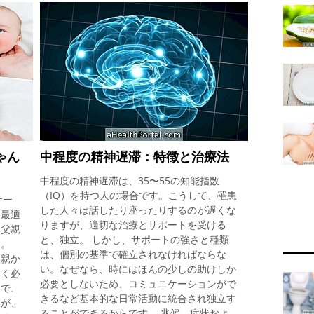
ゃん
中程度の精神遅滞：特徴と治療法
中程度の精神遅滞は、35〜55の知能指数
（IQ）を持つ人の場合です。こうして、罹患
サー
した人々は話したり座ったりするのが遅くな
に最適
りますが、適切な治療とサポートを受ける
と父親
と、独立。 しかし、サポートの強さと種類
る。
は、個別の基準で確立されなければならな
父親か
い。なぜなら、時にはほんの少しの助けしか
おく必
必要としないため、コミュニケーションがで
まで、
きるなど基本的な日常活動に統合され独立す
すが、
ることができるからです。 兆候、症状およ