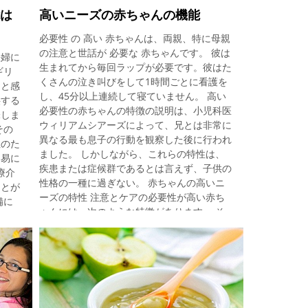
数週間は完全に消えてから再発します。 こ
能は
高いニーズの赤ちゃんの機能
のサイクルは、小児期および思春期に繰り返
必要性 の 高い 赤ちゃんは、両親、特に母親
されることがあります。 通常、医師は、子
の注意と世話が 必要な 赤ちゃんです。 彼は
供の性格を観察し、苦情を聞くだけで診断を
妊婦に
生まれてから毎回ラップが必要です。彼はた
行いますが、検査を行う必要はほとんどあり
ギリ
くさんの泣き叫びをして1時間ごとに看護を
ませんが、医師はX線検査や血液検査を依頼
めと感
し、45分以上連続して寝ていません。 高い
して、他の疾患や骨折例えば、 膝と脚の痛
供する
必要性の赤ちゃんの特徴の説明は、小児科医
みと戦う方法 治療の一環
味しま
ウィリアムシアーズによって、兄とは非常に
その
異なる最も息子の行動を観察した後に行われ
性のた
ました。 しかしながら、これらの特性は、
容易に
疾患または症候群であるとは言えず、子供の
療介
性格の一種に過ぎない。 赤ちゃんの高いニ
ことが
ーズの特性 注意とケアの必要性が高い赤ち
備に
ゃんには、次のような特徴があります。 そ
母親や
れは大いに泣いています： 泣き声は大声で
生じた
強く、20〜30分の小さな間隔で事実上一日
いた
中続くことができます。 両親は、泣いても
科医、
病気に罹っていると最初は思っているのが一
存在は
般的です。これは、多くの小児科医や検査に
な女
つながり、すべての結果は正常です。 睡眠
るかを