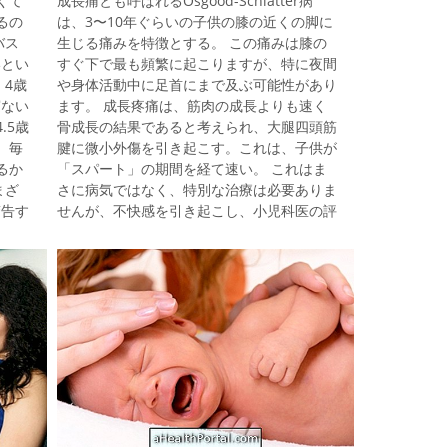
くて
成長痛とも呼ばれるOsgood-Schlatter病
用する
2. Electric Bombilla 電気爆弾は、女性が仕
るの
は、3〜10年ぐらいの子供の膝の近くの脚に
親や介
事をするために使いやすく、両方の胸に同時
バス
生じる痛みを特徴とする。 この痛みは膝の
に出血が発
いとい
すぐ下で最も頻繁に起こりますが、特に夜間
 4歳
や身体活動中に足首にまで及ぶ可能性があり
寝ない
ます。 成長疼痛は、筋肉の成長よりも速く
.5歳
骨成長の結果であると考えられ、大腿四頭筋
、毎
腱に微小外傷を引き起こす。これは、子供が
るか
「スパート」の期間を経て速い。 これはま
まざ
さに病気ではなく、特別な治療は必要ありま
警告す
せんが、不快感を引き起こし、小児科医の評
午後6
価が必要です。 最も一般的なのは脚の中だ
おしっ
けで膝の近くの痛みの発症ですが、腕の中で
的な原
この同じ痛みを経験する子供もいますが、同
ベッド
時に頭痛があります。 症状 成長の痛みは、
でいな
特に子供が身体活動をしたり、ジャンプした
夜間睡
り、ジャンプしたりした後、痛みや不快感を
が引き
引き起こします。 機能は次のとおりです。
ドの
足の前、膝の近くの痛み（より一般的）; 肘
ません
の近くの腕の痛み（あまり一般的ではな
い）。 頭痛があるかもしれません。 これら
の場所の痛みは、通常、1週間続き、その後