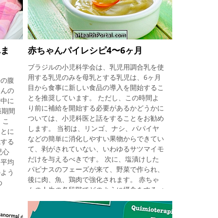
不足 ： 通常、この赤ちゃんは45分以上連続
ラの
して寝ることはなく、いつも眠りにつくよう
イン
に泣きながら起きます。 赤ちゃんが1時間以
正常
上過ぎても泣くのを止めず、過度の泣き声が
児と
脳の損傷を引き起こし、不安や不信などの子
安を減
れま
赤ちゃんパイレシピ4〜6ヶ月
供の性格に痕跡を残すことがあることを研究
通し
しているため、 。 筋肉は常に収縮していま
ブラジルの小児科学会は、乳児用調合乳を使
産
す が、赤ちゃんは泣いていませんが、体調
用する乳児のみを母乳とする乳児は、6ヶ月
トを提
婦の腹
が非常に強く、筋肉が常に硬くて手がきつく
目から食事に新しい食品の導入を開始するこ
るサ
ゃんの
閉じていることを示し、不満と何かを取り除
とを推奨しています。 ただし、この時間よ
院の
娠中に
きたいという希望を示し
り前に補給を開始する必要があるかどうかに
歓迎的
娠期間
ついては、小児科医と話をすることをお勧め
安
 こ
します。 当初は、リンゴ、ナシ、パパイヤ
ことに
などの簡単に消化しやすい果物からできてい
視する
て、剥がされていない、いわゆるサツマイモ
児心
だけを与えるべきです。 次に、塩漬けした
、平均
パピナスのフェーズが来て、野菜で作られ、
のよう
後に肉、魚、鶏肉で強化されます。 赤ちゃ
め
んの人生の各段階でどのように摂食をするべ
、女性
きかを見てください。 スウィートアップル
定さ
またはナシナシ 彼らはよく洗って新鮮であ
たは子