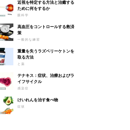
近視を特定する方法と治癒する
ために何をするか
眼科学
高血圧をコントロールする救済
策
一般的な練習
重量を失うラズベリーケトンを
取る方法
と薬
テナキス：症状、治療およびラ
イフサイクル
感染症
けいれんを治す食べ物
症状