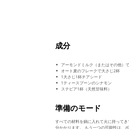
成分
アーモンドミルク（またはその他）で
オート麦のフレークで大さじ2杯
1大さじ1杯チアシード
1ティースプーンのシナモン
ステビア1杯（天然甘味料）
準備のモード
すべての材料を鍋に入れて火に持ってき
分かかります。 もう一つの可能​​性は