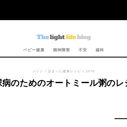
ベビー健康
精神障害
不安
歯科
メイン
/
詰まった健康レシピ
/ 2018
尿病のためのオートミール粥のレ