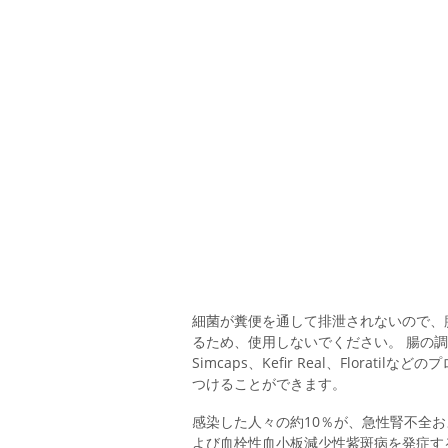
細菌が糞便を通して排泄されないので、
るため、使用しないでください。 腸の調節
Simcaps、Kefir Real、Flor
つけることができます。
感染した人々の約10％が、急性腎不全
よび血栓性血小板減少性紫斑病を発症す