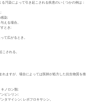
）による汚染によって引き起こされる疾患のいくつかの例は：
;
感染;
を与える場合。
すとき;
を通って広がるとき。
起こされる。
まれますが、場合によっては医師が処方した抗生物質を推
 キノロン類;
アンピシリン;
ゲンタマイシン; レボフロキサシン。