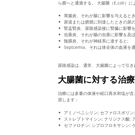
ら膣へと通過する。 大腸菌（E.coli
胃腸炎、それが腸に影響を与えるとき
尿道または膀胱に到達したときの尿の
腎盂腎炎、尿路感染後に腎臓に影響
虫垂炎、それが腸の虫垂に影響を及ぼ
髄膜炎、それが神経系に達すると;
Septcemia、それは体全体の血液
尿路感染は、通常、大腸菌によって引き
大腸菌に対する治療
治療には多量の体液や経口再水和塩が含
奨します：
アミノペニシリン; セファロスポリン;
ストレプトマイシン; ナリジクス酸; 
セファロチン; シプロフロキサシン; 