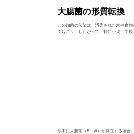
大腸菌の形質転換
この細菌の伝染は、汚染された水や食物
て起こり、したがって、特に小児、学校
尿中に大腸菌（E.coli）が存在する