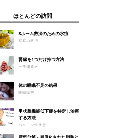
ほとんどの訪問
3ホーム救済のための水痘
家庭の救済
腎臓を1つだけ持つ方法
一般開業医
体の睡眠不足の結果
睡眠障害
甲状腺機能低下症を特定し治療
する方法
ホルモン性疾患
電気分解 - 局所化された脂肪と