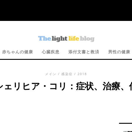
赤ちゃんの健康
心臓疾患
添付文書と救済
男性の健康
メイン
/
感染症
/ 2018
シェリヒア・コリ：症状、治療、