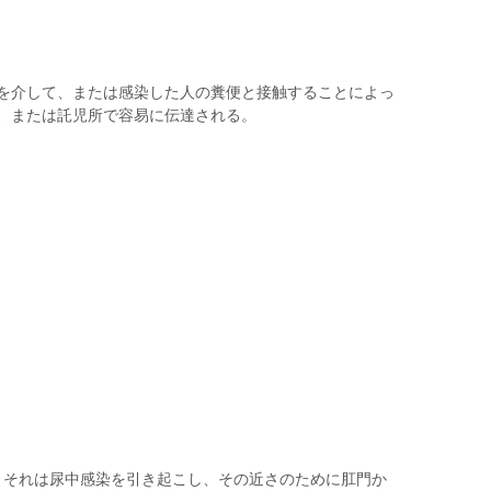
を介して、または感染した人の糞便と接触することによっ
、または託児所で容易に伝達される。
場合、それは尿中感染を引き起こし、その近さのために肛門か