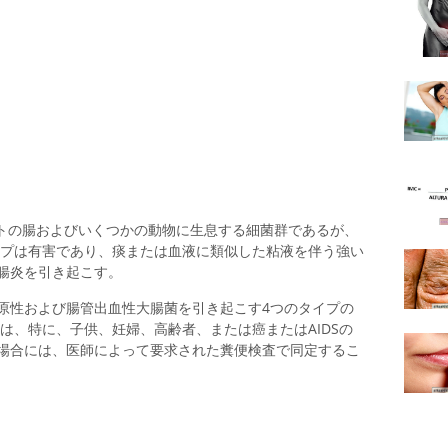
トの腸およびいくつかの動物に生息する細菌群であるが、
イプは有害であり、痰または血液に類似した粘液を伴う強い
腸炎を引き起こす。
原性および腸管出血性大腸菌を引き起こす4つのタイプの
は、特に、子供、妊婦、高齢者、または癌またはAIDSの
場合には、医師によって要求された糞便検査で同定するこ