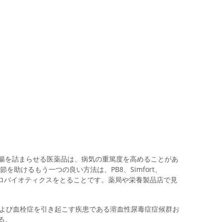
腸を詰まらせる医薬品は、病気の重篤度を高めることがあ
を助けるもう一つの良い方法は、PB8、Simfort、
atilなどのプロバイオティクスをとることです。薬局や栄養製品店で見
および血栓症を引き起こす疾患である溶血性尿毒症症候群お
る。