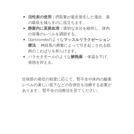
活性炭の使用：
摂取量が最近発生した場合、薬
の吸収を減らすのに役立ちます。
静脈内に直接血清：
適切な水分を維持し、体内
の栄養のレベルを調節する。
Dantroneleのような
マッスルリラクゼーション
療法
：神経系の興奮によって引き起こされる筋
肉のこわばりを和らげます。
パラセタモールのような
解熱薬
：体温を下げ、
発熱を抑える。
症候群の発症の程度に応じて、腎不全や体内の酸素
レベルの著しい低下などの合併症を治療する必要が
あります。 腎不全の治療法を見てください。