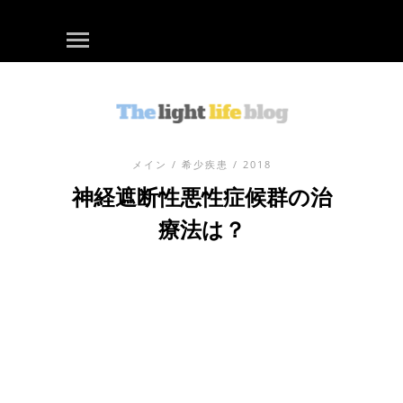
メイン
/
希少疾患
/ 2018
神経遮断性悪性症候群の治
療法は？