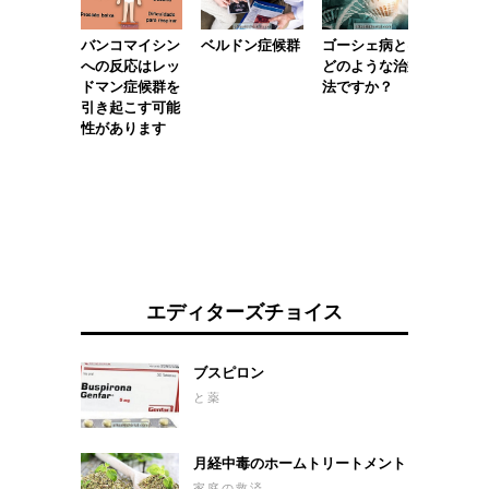
バンコマイシン
ベルドン症候群
ゴーシェ病とは
Episp
への反応はレッ
どのような治療
何か、
ドマン症候群を
法ですか？
のよう
引き起こす可能
性があります
エディターズチョイス
ブスピロン
と薬
月経中毒のホームトリートメント
家庭の救済