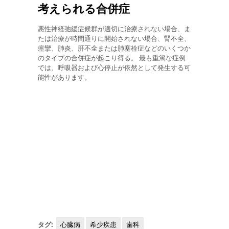
考えられる合併症
悪性神経弛緩症候群が適切に治療されない場合、ま
たは治療が時間通りに開始されない場合、腎不全、
痙攣、肺炎、肝不全または肺塞栓症などのいくつか
のタイプの合併症が起こり得る。 最も重篤な症例
では、呼吸器および心停止が依然として発生する可
能性があります。
タグ:
心臓病
希少疾患
歯科