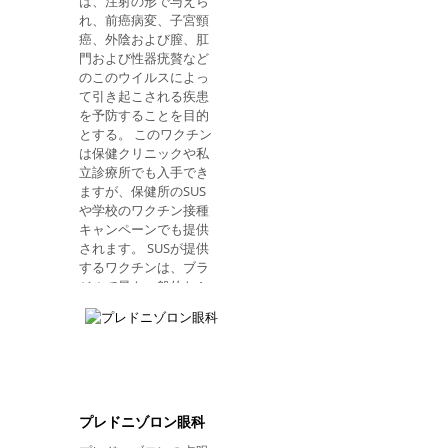
は、注射の形で与えら
す。 経口溶液： 2ティ
れ、前癌病変、子宮頸
ースプーン、1日3回、
癌、外陰および膣、肛
経口、食事の10分前。
門および性器疣贅など
滴： 53滴、1日3回、経
のこのウイルスによっ
口的に、食事の10分前
て引き起こされる疾患
に。 錠剤：錠剤 1錠、
を予防することを目的
1日3回、経口、食事の
とする。 このワクチン
10分前。
は保健クリニックや私
立診療所でも入手でき
ますが、保健所のSUS
や学校のワクチン接種
キャンペーンでも提供
されます。 SUSが提供
するワクチンは、ブラ
ジルで最も一般的な4
種類のHPVウイルスを
防御する4価抗体で
す。 ワクチンが摂取さ
れた後、身体はウイル
スと戦うために必要な
抗体を産生するので、
感染していれば病気を
プレドニゾロン眼科
発症せず、保護されま