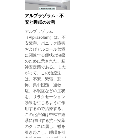
危険な副作用を有する
可能性がある。 リタリ
ンは処方箋でのみ購入
アルプラゾラム - 不
することができ、薬を
安と睡眠の改善
販売する投薬量、量お
よび場所に応じて、
アルプラゾラム
SUSまたは私用薬局で
（Alprazolam）は、不
無料で利用でき、価格
安障害、パニック障害
は18〜60レアです。 そ
およびアルコール禁酒
れは何のためですか リ
に関連する症状の治療
タリンは組成物中に精
のために示された、精
神刺激薬であるメチル
神安定薬である。 した
フェニデートを有す
がって、この治療法
る。 この薬物は、集中
は、不安、緊張、恐
を刺激し、眠気を減少
怖、集中困難、過敏
させるため、小児およ
症、不眠症などの症状
び成人における注意欠
を、リラクセーション
陥多動性障害の治療の
効果を生じるように作
ために、またナルコレ
用するので治療する。
プシーの治療のために
この化合物は中枢神経
示され、これは、日中
系に作用する抗不安薬
の眠気症状の発現を特
のクラスに属し、鬱を
徴とする不適切な睡眠
引き起こし、睡眠を引
のエピソード、および
き起こす。 アルプラゾ