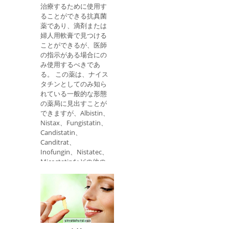
治療するために使用す
する： 1.小児滴 6ヶ月
ることができる抗真菌
齢の子供 ：推奨用量
薬であり、滴剤または
は、医者によって指示
婦人用軟膏で見つける
され、6〜8時間の間隔
ことができるが、医師
で、1日3〜4回投与さ
の指示がある場合にの
れる、体重1kgあたり
み使用するべきであ
1〜2滴が推奨されるべ
る。 この薬は、ナイス
きである。 30kgを超え
タチンとしてのみ知ら
る小児 ：通常、最大推
れている一般的な形態
奨用量は200mgで、イ
の薬局に見出すことが
ブプロフェン50mg /
できますが、Albistin、
ml 40滴またはイブプロ
Nistax、Fungistatin、
フェン100mg / ml 20滴
Candistatin、
に相当します。 成人 ：
Canditrat、
通常、イブプロフェン
Inofungin、Nistatec、
100mg / mlの80滴に相
Micostatinなどの他の
当する200mgと800mg
商品名でも見つけるこ
の間の用量は、毎日
とができます。 価格帯
3〜4回投与される。 2.
ナイスタチンは平均
錠剤 イブプロフェン
20〜30レアです。 それ
200mg： 成人と12歳以
は何のためですか 経口
上の子供には、1~4錠
サスペンション：経口
を1日3~4回、最少4時