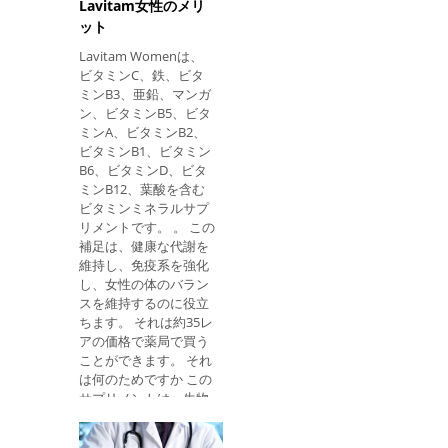
（突発性）、食道およ
間の間隔で服用するこ
Lavitam女性のメリ
び腸カンジダ症の治療
とをお勧めします。
ット
のため; 膣クリーム：膣
Lavitam Womenは、
カンジダ症の治療用。
ビタミンC、鉄、ビタ
使用方法 滴を適用する
ミンB3、亜鉛、マンガ
には、義歯をきれいに
ン、ビタミンB5、ビタ
するなど、適切に口を
ミンA、ビタミンB2、
洗浄する必要がありま
ビタミンB1、ビタミン
す。 内容物は飲み込む
B6、ビタミンD、ビタ
前にできるだけ口の中
ミンB12、葉酸を含む
に入れておくべきであ
ビタミンミネラルサプ
り、乳児では口の両側
リメントです。 。 この
に半分の量を塗布する
補足は、健康な代謝を
べきである。 ナイスタ
維持し、免疫系を強化
チン滴下： 成人：5〜
し、女性の体のバラン
10mI、1日3〜4回。 未
スを維持するのに役立
熟児と体重不足の子
ちます。 それは約35レ
供：1mI、1日4回。 幼
アの価格で薬局で買う
児：1~2mI、1日4回。
ことができます。 それ
正常体重の子供：1〜
は何のためですか この
6mI、1日4回。 症状が
サプリメントは、生物
消えた後、再発を避け
の適切な機能にとって
るために、2日間の継
重要なビタミンとミネ
続が必要です。 ナイス