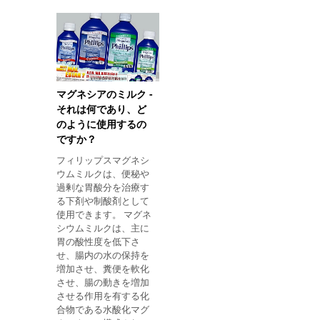
随意の筋肉緊張の喪失
ラムはまた、Frontal、
の突然の発生を含む。
Altroz、Constantまた
リタリンは記憶と研究
はPleasureとして商業
に適していますか？ リ
的に知られており、
タリンは学習期間中の
0.25mg、0.5mg、1mg
記憶と集中を刺激する
および2mgの用量で見
ために、この薬を有名
出すことができる。 価
マグネシアのミルク -
な知能検査薬と呼んで
格帯 アルプラゾラムの
それは何であり、ど
いる学生の間では人気
価格は5〜40レアで、
のように使用するの
がありますが、この治
薬局で購入することが
ですか？
療法が健康な人にこの
でき、処方箋が必要で
ような有
す。 取る方法 アルプラ
フィリップスマグネシ
ゾラムの投与量は、治
ウムミルクは、便秘や
療するために問題に依
過剰な胃酸分を治療す
存するため、医師が指
る下剤や制酸剤として
示しなければならない
使用できます。 マグネ
が、 不安： 1日3回、
シウムミルクは、主に
0.25mgと0.5mgの間の
胃の酸性度を低下さ
用量で、1日4mgの最
せ、腸内の水の保持を
大用量を超えることは
増加させ、糞便を軟化
ありません。 パニック
させ、腸の動きを増加
症候群： 0.5mgと3mg
させる作用を有する化
との間の用量を1日3回
合物である水酸化マグ