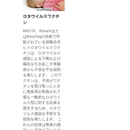
する。
下する可能性がありま
す。 2.特に このワクチ
ンは高齢者にも投与す
ロタウイルスワクチ
ることができますが、
ン
プライベートワクチン
RRV-TV、Rotarixまた
接種クリニックでのみ
はRotaTeqの名称で市
利用できます。 これ
販されている弱毒生存
ヒトロタウイルスワク
チンは、ロタウイルス
感染による下痢および
嘔吐を引き起こす胃腸
炎から子供を守る役割
を果たします。 このワ
クチンは、子供がワク
チンを受け取ったとき
に免疫系が刺激されて
最も一般的なロタウイ
ルス型に対する抗体を
産生するため、ロタウ
イルス感染を予防する
役割を果たします。 こ
れらの抗体は将来の感