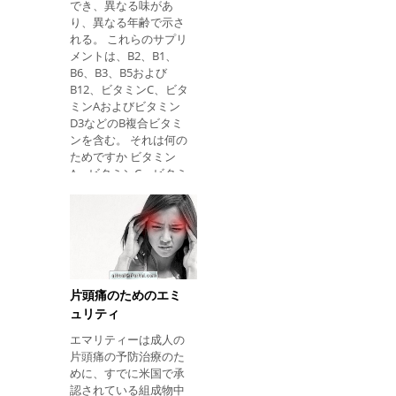
は、キトサンでの治療
でき、異なる味があ
は便秘の原因となるこ
り、異なる年齢で示さ
とがありますので、1
れる。 これらのサプリ
日あたり約1〜2リット
メントは、B2、B1、
ルの液体を摂取する必
B6、B3、B5および
要があります。
B12、ビタミンC、ビタ
ミンAおよびビタミン
D3などのB複合ビタミ
ンを含む。 それは何の
ためですか ビタミン
A、ビタミンC、ビタミ
ンD、ビタミンB1、ビ
タミンB6、ビタミンA
はビタミンA、ビタミ
ンC、ビタミンD、ビタ
ミンB1、ビタミンB6、
ビタミンB12、ビタミ
ンC、ビタミンA、ビタ
片頭痛のためのエミ
ミンD3を含んでいま
ュリティ
す。 B12。 1.ビタミン
エマリティーは成人の
A それは、抗酸化作用
片頭痛の予防治療のた
を有し、フリーラジカ
めに、すでに米国で承
ルに対して作用し、こ
認されている組成物中
れは疾患および加齢に