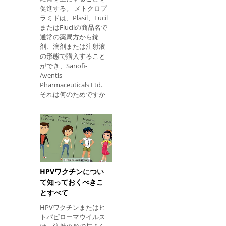
3.ビタミンB2 それは抗
促進する。 メトクロプ
酸化作用を有し、心血
ラミドは、Plasil、Eucil
管疾患を予防する。 さ
またはFlucilの商品名で
らに、それは全身への
通常の薬局方から錠
酸素の輸送に必要な赤
剤、滴剤または注射液
血球の生成にも役立ち
の形態で購入すること
ます。 ビタミンB3 ビ
ができ、Sanofi-
タミンB3は、良いコレ
Aventis
ステロールであるHDL
Pharmaceuticals Ltd.
コレステロールの量を
それは何のためですか
増加させ、にきびの治
メトクロプラミドは、
療に役立ちます。 ビタ
外科的起源、代謝およ
ミンB5 ビタミンB5は
び感染症の悪心および
健康な皮膚、髪および
嘔吐、または特定の医
粘膜を維持し、治癒を
薬品の服用後に起こる
速めるのに最適です。
嘔吐に対抗するために
6.ビタミンB6 睡眠と気
示される。 この薬はま
分を調節し、セロトニ
た、胃腸管でX線を使
HPVワクチンについ
ンとメラトニンを産生
用する放射線学的手順
て知っておくべきこ
するのを助けま
を容易にするために示
とすべて
されている。 取る方法
HPVワクチンまたはヒ
メトクロプラミドの使
トパピローマウイルス
用方法は次のとおりで