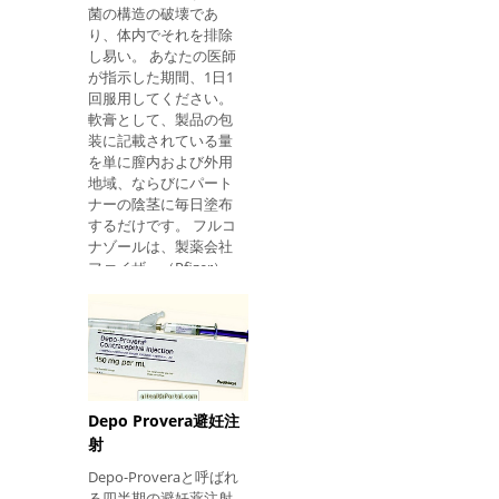
菌の構造の破壊であ
御し、不安を軽減する
り、体内でそれを排除
ために使用される。 ど
し易い。 あなたの医師
のように動作し、どの
が指示した期間、1日1
ように使用するか エス
回服用してください。
シタロプラムは選択的
軟膏として、製品の包
セロトニン再取り込み
装に記載されている量
阻害剤であり、低濃度
を単に膣内および外用
の神経伝達物質、特に
地域、ならびにパート
セロトニンが疾患の症
ナーの陰茎に毎日塗布
状の原因であることを
するだけです。 フルコ
矯正することによって
ナゾールは、製薬会社
脳に直接作用する。 一
ファイザー（Pfizer）
般に、出血は、経口的
によって製造されたゾ
に、錠剤またはドロッ
ルテック（Zoltec）の
プで、1日1回または医
名称で市販されてい
師の指示に従って与え
る。 製薬会社メドレー
られる。 あなたの行動
（Medley）によって製
は、抗うつ薬と同様に
造されたフルコナゾー
予定されておらず、そ
ル（Fluconazole）の一
の効果が注目されるた
Depo Provera避妊注
般的な治療法もある。
めには2〜6週間続くこ
射
この薬は避妊薬の効果
とがあるので、最
Depo-Proveraと呼ばれ
を止めません。 フルコ
る四半期の避妊薬注射