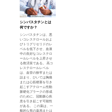
ラルの組成を持ってい
タチン膣クリーム： ア
ます： 1.ビタミンA そ
プリケータ（4gに相
れは、抗酸化作用を有
当）を14日間連続使用
し、フリーラジカルに
して、膣に軟膏を導入
対して作用し、これは
する。 症状が14日以内
シンバスタチンとは
疾患および加齢に関連
に
何ですか？
する。 それは視力を改
シンバスタチンは、悪
善する。 2.ビタミンB1
いコレステロールおよ
ビタミンB1は体内の免
びトリグリセリドのレ
疫系を保護する健康な
ベルを低下させ、血液
細胞を作り出します。
中の良好なコレステロ
さらに、このビタミン
ールレベルを上昇させ
は、単純な炭水化物を
る救済策である。 高コ
分解するのにも必要で
レステロールレベル
す。 3.ビタミンB2 それ
は、血管の狭窄または
は抗酸化作用を有し、
詰まり、ひいては胸痛
心血管疾患を予防す
または心筋梗塞を引き
る。 さらに、それは全
起こすアテローム性動
身への酸素の輸送に必
脈硬化プラークの形成
要な赤血球の生成にも
のために、冠動脈心疾
役立ちます。 ビタミン
患を引き起こす可能性
B3 ビタミンB3は、良
がある。 この薬は、一
いコレステロールであ
般的な形の薬局または
るHDLコレステロール