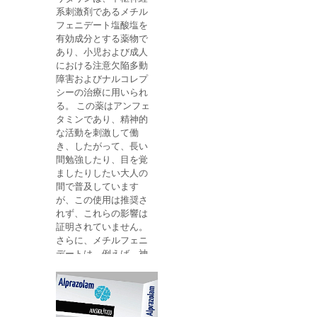
どの成分にも過敏であ
持し、治癒
系刺激剤であるメチル
る人には禁忌です。 ま
フェニデート塩酸塩を
た、妊婦、授乳中の母
有効成分とする薬物で
親、子供には投与しな
あり、小児および成人
いようにしてくださ
における注意欠陥多動
い。 医師は、薬物相互
障害およびナルコレプ
作用を避けるために、
シーの治療に用いられ
その人が服用している
る。 この薬はアンフェ
薬についても知らされ
タミンであり、精神的
るべきである。 片頭痛
な活動を刺激して働
の治療に使用される他
き、したがって、長い
の治療法を参照してく
間勉強したり、目を覚
ださい。 考えられる副
ましたりしたい大人の
作用 この薬の使用で起
間で普及しています
こりうる最も一般的な
が、この使用は推奨さ
副作用は注射部位での
れず、これらの影響は
反応です。 また、まれ
証明されていません。
に、顔、口、舌、喉の
さらに、メチルフェニ
腫れ、呼吸困難などの
デートは、例えば、神
症状でアレルギー反応
経症、圧迫、動悸、筋
が起こることがありま
痙攣、幻覚または化学
す。
的依存など、適応症を
持たない人々にとって