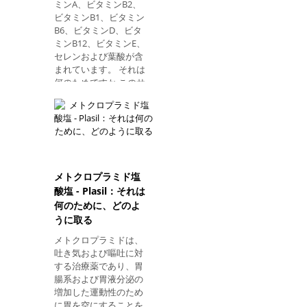
ミンA、ビタミンB2、
が重篤な場合は、用量
ビタミンB1、ビタミン
を半分に減らす必要が
B6、ビタミンD、ビタ
あり、医師は6ヶ月間
ミンB12、ビタミンE、
の治療後に治療を続け
セレンおよび葉酸が含
るべきかどうかを医師
まれています。 それは
が判断する必要があり
何のためですか このサ
ます。 2.多発性骨髄腫
プリメントは、特に50
組換えヒトインターフ
歳以上の男性と女性に
ェロンアルファ2Aの推
使用され、身体の適切
奨用量は、3MUIであ
な機能に貢献します：
り、週3回、筋肉内ま
1.ビタミンA それは、
たは皮下注射として投
抗酸化作用を有し、フ
与される。 人の反応と
リーラジカルに対して
メトクロプラミド塩
寛容に応じて、用量は
作用し、これは疾患お
酸塩 - Plasil：それは
週に3回、徐々に9MUI
よび加齢に関連する。
まで増やすことができ
何のために、どのよ
それは視力を改善す
ます。 3.非ホジキンリ
うに取る
る。 2.ビタミンB1 ビタ
ンパ腫 非ホジキンリン
ミンB1は体内の免疫系
メトクロプラミドは、
パ腫の患者の場合、治
を保護する健康な細胞
吐き気および嘔吐に対
療は化学療法の4〜6週
を作り出します。 さら
する治療薬であり、胃
間後に行うこと
に、このビタミンは、
腸系および胃液分泌の
単純な炭水化物を分解
増加した運動性のため
するのにも必要です。
に胃を空にすることを