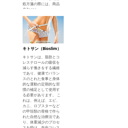
処方箋の際には、商品
の量を増加させ、にき
名Zocor、
びの治療に役立ちま
Sinvastamed、
す。 ビタミンB5 ビタ
Sinvatroxの下で購入す
ミンB5は健康な皮膚、
ることができます。 取
髪および粘膜を維持
る方法 シンバスタチン
し、治癒を速めるのに
の開始用量は、一般に
最適です。 6.ビタミン
1日20または40mgであ
B6 睡眠と気分を調節
り、夜間には1回の投
し、セロトニンとメラ
キトサン（Bioslim）
与とする。 場合によっ
トニンを産生するのを
キトサンは、脂肪とコ
ては、医師は線量を減
助けます。 さらに、関
レステロールの吸収を
らしたり増やしたりす
節
減らす働きをする繊維
ることがあります。 行
であり、健康でバラン
動の仕組みは何です
スのとれた食事と身体
か？ シンバスタチン
的な運動の定期的な習
は、コレステロール産
慣の補足として使用す
生を減少させることに
る必要があります。 こ
より、ヒドロキシメチ
れは、例えば、エビ、
ルグルタリル補酵素A
カニ、ロブスターなど
レダクターゼと呼ばれ
の甲殻類の骨格で作ら
る肝臓の酵素を阻害す
れた自然な治療法であ
ることにより、悪性コ
り、体重減少のプロセ
レステロールのレベル
スを助け、血中コレス