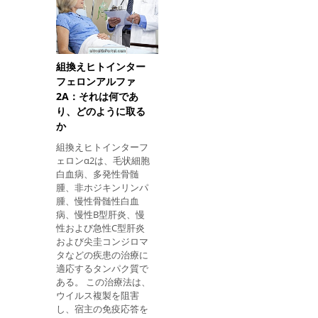
使用する必要がありま
シン カプセル 21〜35
す。 次の注射の日付
Kg 200 mg 300 mg 1
は、忘れないように注
200+ 300カプセル 36〜
意しなければならない
45 Kg 300 mg 450 mg
が、もし起これば、予
200 + 300カプセルと
組換えヒトインター
想された日の4週間以
100 + 150カプセルの1
フェロンアルファ
内に注射を受けること
カプセル 45キロ以上
2A：それは何であ
ができるが
400 mg 600 mg 2 200 +
り、どのように取る
300カプセル 用量は、
か
好ましくは空腹時また
は摂食後2時間に、好
組換えヒトインターフ
ましくは朝に1回投与
ェロンα2は、毛状細胞
するべきである。 治療
白血病、多発性骨髄
は6ヶ月間実施する必
腫、非ホジキンリンパ
要がありますが、医師
腫、慢性骨髄性白血
は投与量を変更するこ
病、慢性B型肝炎、慢
とがあります。 行動の
性および急性C型肝炎
仕組み イソニアジドと
および尖圭コンジロマ
リファンピシンは、 結
タなどの疾患の治療に
核菌（Mycobacterium
適応するタンパク質で
tuberculosis） と呼ば
ある。 この治療法は、
れる結核菌と戦う物質
ウイルス複製を阻害
です。 イソニアジド
し、宿主の免疫応答を