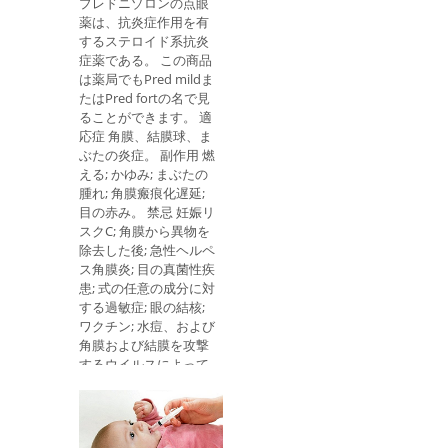
プレドニゾロンの点眼
す。 まだ適用されてい
薬は、抗炎症作用を有
ませんが、Anvisaは
するステロイド系抗炎
HPVに対する新しいワ
症薬である。 この商品
クチンをすでに承認し
は薬局でもPred mildま
ており、9種類のウイ
たはPred fortの名で見
ルスに対して保護して
ることができます。 適
います。 誰が取るべき
応症 角膜、結膜球、ま
か HPVワクチンは、以
ぶたの炎症。 副作用 燃
下の方法で採取するこ
える; かゆみ; まぶたの
とができます。 1. SUS
腫れ; 角膜瘢痕化遅延;
このワクチンは、2〜3
目の赤み。 禁忌 妊娠リ
回分で無料で入手でき
スクC; 角膜から異物を
ます： 9歳から14歳ま
除去した後; 急性ヘルペ
での男の子と女の子、
ス角膜炎; 目の真菌性疾
9〜26歳の HIV /エイズ
患; 式の任意の成分に対
患者、器官、骨髄、が
する過敏症; 眼の結核;
ん治療を受けた患者。
ワクチン; 水痘、および
このワクチンは、もは
角膜および結膜を攻撃
や処女ではない男の子
するウイルスによって
や女の子によっても摂
引き起こされる他の疾
取することができます
患が挙げられる。 使用
が、既にそのウイルス
方法 大人と子供：病理
と接触している可能性
学および臨床像に依存
があるため、効果は低