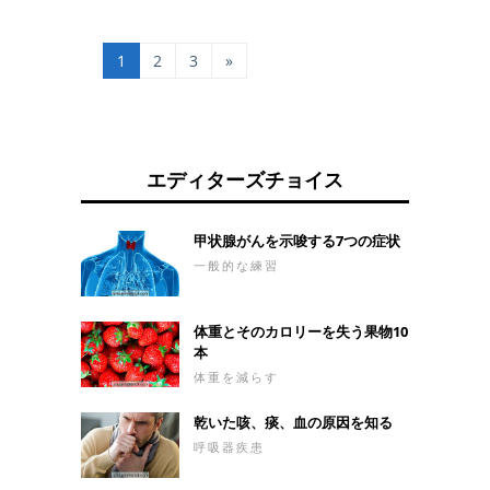
染から身体を守ります
が、100％有効ではあ
りませんが、症状の強
1
2
3
»
さを軽減するのに非常
に有用ですが、ロタウ
イルスは強い下痢や嘔
吐を引き起こすので大
いに役立ちます。 それ
は何のためですか ロタ
エディターズチョイス
ウイルスワクチンは、
レオウイルス 科に属す
るウイルスであるロタ
甲状腺がんを示唆する7つの症状
ウイルス感染を予防す
一般的な練習
る目的で投与され、6
ヶ月〜2歳の小児を中
心に重症の下痢を引き
体重とそのカロリーを失う果物10
起こす。 ロタウイルス
本
感染の予防は、小児科
医の指示どおりに行わ
体重を減らす
なければなりません。
そうでなければ、下痢
乾いた咳、痰、血の原因を知る
が非常に重度であり、
呼吸器疾患
数時間で重度の脱水を
引き起こす場合がある