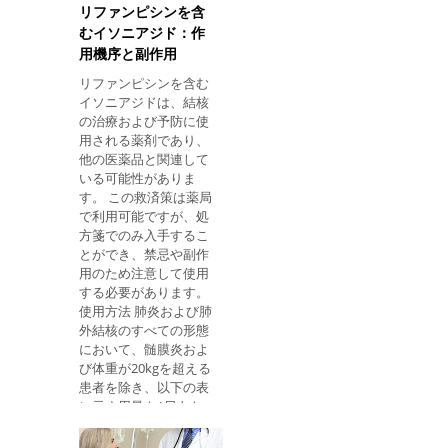
とがあります。 価格帯
膏：約10cmの領域に
リファンピシンを含
Depo-Provera避妊薬注
1cmの軟膏を皮膚に吸
むイソニアジド：作
射の価格は約50レアで
収されるまで広げま
用機序と副作用
す。 それは何のためで
すか Depo-Provera
リファンピシンを含む
は、長期作用型の注射
イソニアジドは、結核
可能な避妊薬で、少な
の治療および予防に使
くとも3ヶ月間働く。
用される薬剤であり、
この薬は、妊娠を避け
他の医薬品と関連して
たい女性のために、避
いる可能性がありま
妊薬で起こるように毎
す。 この救済策は薬局
日薬を使用することな
で利用可能ですが、処
く表示されます。 月経
方箋でのみ入手するこ
を止めるよう指示され
とができ、禁忌や副作
ることもあります。 使
用のため注意して使用
用方法 注射は、月経の
する必要があります。
開始後7日以内に行う
使用方法 肺炎および肺
ことをお勧めします。
外結核のすべての形態
すぐに保護されます。
において、髄膜炎およ
しかし、注射は月経周
び体重が20kgを超える
期の10日目まで適用す
患者を除き、以下の表
ることができ、保護を
に示す用量を1日あた
強化するためには次の
りに投与する： 重量 イ
7日間でコンドームを
ソニアジド リファンピ