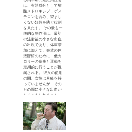
ナゾールの適応症 フル
は、有効成分として酢
コナゾールは、膣カン
酸メドロキシプロゲス
ジダ症、口腔カンジダ
テロンを含み、望まし
症、ヒトのカンジダ
くない妊娠を防ぐ役割
症、爪真菌症、白癬、
を果たす。 その最も一
奇形または鼻孔の治療
般的な副作用は、最初
および予防に適応す
の注射後の小さな出血
る。 クリプトコッカス
の出現であり、体重増
髄膜炎、コクシジオイ
加に加えて、突然の体
デス症、真菌症、水
液貯留のために、低カ
虫、鼠径部の真菌症の
ロリーの食事と運動を
場合にも示される。 フ
定期的に行うことが推
ルコナゾールの価格
奨される。 彼女の使用
Fluconazol 150 mgと2
の間、女性は月経を持
カプセルの価格は約39
っていませんが、その
レアです。 フルコナゾ
月の間に小さな出血が
ールの使い方 フルコナ
あるかもしれません。
ゾールの使用方法は次
Depo-Proveraを長時間
のとおりです。 カンジ
使用すると、月経が正
ダ症：1錠150mg、2〜
常に戻るまでに時間が
4週間。 白癬および他
かかることがあり、妊
の皮膚の状態：1週間
娠可能性が回復するま
あたり150mgの錠剤1
でに1年以上かかるこ
錠、6週間まで。 軟