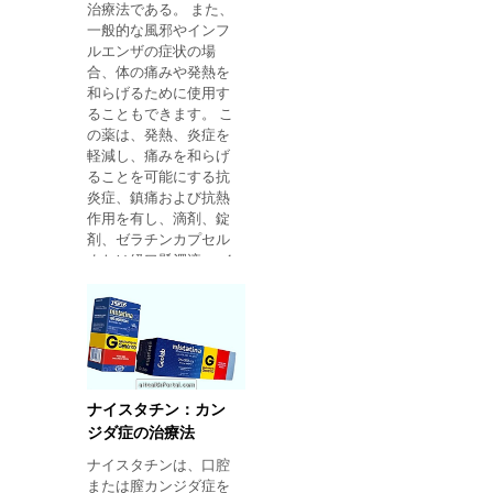
治療法である。 また、
一般的な風邪やインフ
ルエンザの症状の場
合、体の痛みや発熱を
和らげるために使用す
ることもできます。 こ
の薬は、発熱、炎症を
軽減し、痛みを和らげ
ることを可能にする抗
炎症、鎮痛および抗熱
作用を有し、滴剤、錠
剤、ゼラチンカプセル
または経口懸濁液、 イ
ブプロフェンは、
Alivium、Advil、
BuscofemまたはArtril
などのジェネリックま
たはブランドの形態で
薬局で購入することが
でき、価格は10〜25レ
ナイスタチン：カン
アです。 取る方法 イブ
ジダ症の治療法
プロフェンの推奨用量
ナイスタチンは、口腔
は、治療すべき問題お
または膣カンジダ症を
よび患者の年齢に依存