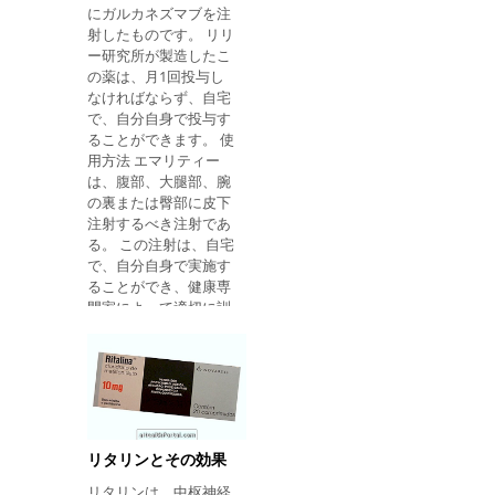
にガルカネズマブを注
関連する。 それは視力
射したものです。 リリ
を改善する。 2.ビタミ
ー研究所が製造したこ
ンB1 ビタミンB1は体
の薬は、月1回投与し
内の免疫系を保護する
なければならず、自宅
健康な細胞を作り出し
で、自分自身で投与す
ます。 さらに、このビ
ることができます。 使
タミンは、単純な炭水
用方法 エマリティー
化物を分解するのにも
は、腹部、大腿部、腕
必要です。 3.ビタミン
の裏または臀部に皮下
B2 それは抗酸化作用を
注射するべき注射であ
有し、心血管疾患を予
る。 この注射は、自宅
防する。 さらに、それ
で、自分自身で実施す
は全身への酸素の輸送
ることができ、健康専
に必要な赤血球の生成
門家によって適切に訓
にも役立ちます。 ビタ
練されなければならな
ミンB3 ビタミンB3
い。 推奨される用量
は、良いコレステロー
は、120mgの2回連続
ルであるHDLコレステ
用量で与えられる
ロールの量を増加さ
240mgであり、続いて
せ、にきびの治療に役
120mgの月用量が続
立ちます。 ビタミンB5
く。 誰が使用すべきで
ビタミンB5は健康な皮
リタリンとその効果
ない この薬は、処方の
膚、髪および粘膜を維
リタリンは、中枢神経