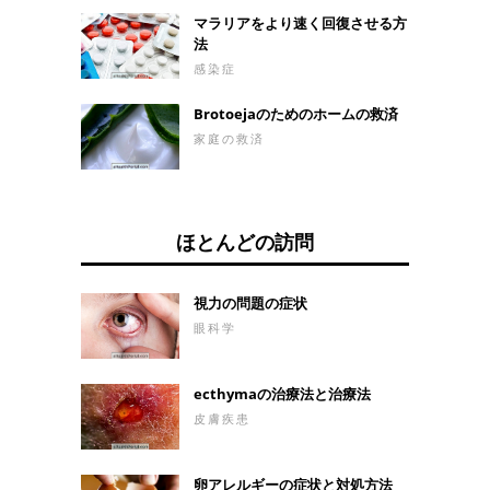
ため、赤ちゃんの生命
マラリアをより速く回復させる方
は危険にさらされる可
法
能性があります。 ロタ
感染症
ウイルスの症状は8〜
10日続くことがありま
す。赤ちゃんの敏感な
Brotoejaのためのホームの救済
赤みを残す可能性のあ
家庭の救済
る強い酸性匂いを伴う
重度の下痢、腹部の痛
み、嘔吐、通常39〜
40℃の高熱。 ロタウイ
ルス感染の症状を認識
ほとんどの訪問
する方法を学びます。
取る方法 ロタウイルス
ワクチンは、1滴の形
視力の問題の症状
態で経口投与され
眼科学
ecthymaの治療法と治療法
皮膚疾患
卵アレルギーの症状と対処方法