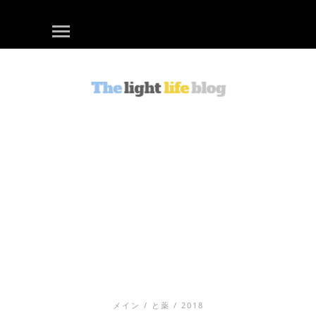
メイン
/
と薬
/ 2018