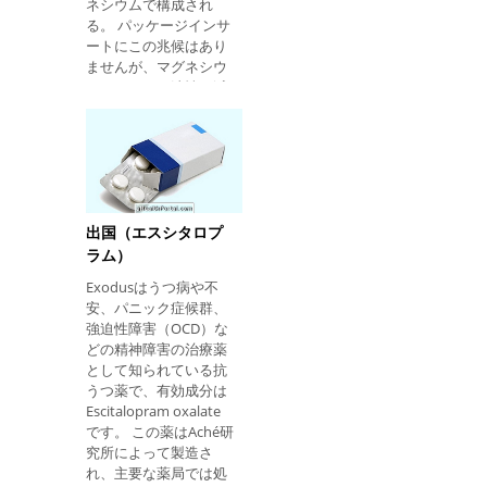
服用し、1日当たり最
ネシウムで構成され
大用量10mgを超える
る。 パッケージインサ
ことはない。 この薬は
ートにこの兆候はあり
あなたがそれを取った
ませんが、マグネシウ
後約1時間与えられま
ムミルクは、油性を減
す。 副作用 アルプラゾ
らし、皮膚の細菌と戦
ラムの最も一般的な副
うために使用されるこ
作用は、便秘、うつ
とがあり、肌をつや消
病、記憶変化、不安、
しに保ち、痛みを排除
振戦、めまい、眠気、
するのに役立ちます。
意識喪失、運動協調の
適応症 マグネシウムミ
欠如、睡眠障害、頭
ルクは、便秘の治療、
出国（エスシタロプ
痛、錯乱、激しい疲
胸焼けの軽減、消化不
ラム）
労、過敏性、視力
良、および成人および
Exodusはうつ病や不
子供の胃の過度の酸性
安、パニック症候群、
度の治療に適応されて
強迫性障害（OCD）な
います。 価格帯 マグネ
どの精神障害の治療薬
シウムミルクの価格は
として知られている抗
約12レアで、薬局やオ
うつ薬で、有効成分は
ンライン薬局で購入で
Escitalopram oxalate
きます。 この製品は、
です。 この薬はAché研
元のバージョンまたは
究所によって製造さ
ミントバージョンで購
れ、主要な薬局では処
入することができ、処