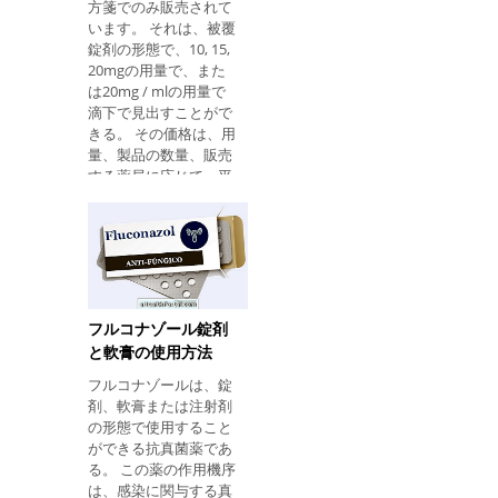
方箋でのみ販売されて
方箋を必要としませ
います。 それは、被覆
ん。 取る方法 マグネシ
錠剤の形態で、10, 15,
アのミルクは経口で服
20mgの用量で、また
用しなければならず、
は20mg / mlの用量で
必要に応じて希釈して
滴下で見出すことがで
もよく、 下剤として：
きる。 その価格は、用
成人 ：1日あたり約
量、製品の数量、販売
30〜60 mlを服用しま
する薬局に応じて、平
す。 6〜11歳の子供 ：
均75〜200レアです。
1日あたり15〜30 mlを
それは何のためですか
服用します。 2歳から5
エクソダスの有効成分
歳の子供 ：約5mlを1日
であるエスシタロプラ
3回まで服用してくだ
ムは、広く使用されて
さい。 下剤として使用
いる薬です。 うつ病や
される場合マグネシウ
再発予防の治療; 全般性
フルコナゾール錠剤
ムミルクは、医師の助
不安および社会恐怖症
言なしに3日間以上使
と軟膏の使用方法
の治療; パニック障害の
用しないでください。
フルコナゾールは、錠
治療; 強迫性障害
どのように制酸薬： 成
剤、軟膏または注射剤
（OCD）の治療。 この
人と12歳以上の子供 ：
の形態で使用すること
薬剤は、精神病または
5〜15 mlを1日2回
ができる抗真菌薬であ
精神錯乱のような他の
る。 この薬の作用機序
精神障害の治療補助剤
は、感染に関与する真
として、主に行動を制