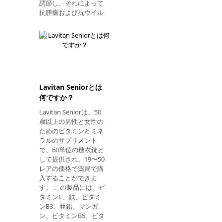
は、急速分裂を阻害
調節し、それによって
し、結核菌を引き起こ
抗腫瘍および抗ウイル
すマイコバクテリアの
ス活性を発揮すること
死につながる物質であ
によって作用すると考
り、リファンピシンは
えられている。 使用方
感受性細菌の増殖を抑
法 組換えヒトインター
制する抗生物質であ
フェロンアルファ2A
り、様々な細菌に対し
は、薬の調剤方法を知
て作用するが、特にハ
っている医療従事者に
ンセン病
Lavitan Seniorとは
よって提供されるべき
である。 投与量は、治
何ですか？
療すべき疾患に依存す
Lavitan Seniorは、50
る： 1.毛状細胞白血病
歳以上の男性と女性の
筋肉注射または皮下注
ためのビタミンとミネ
射として与えられた16-
ラルのサプリメント
20週間の間、薬物の推
で、60単位の糖衣錠と
奨される1日用量は
して提供され、19〜50
3MIUである。 最大耐
レアの価格で薬局で購
量が決定されるよう
入することができま
に、注射の用量または
す。 この製品には、ビ
頻度を減らすことが必
タミンC、鉄、ビタミ
要な場合がある。 推奨
ンB3、亜鉛、マンガ
される維持用量は週3
ン、ビタミンB5、ビタ
回3 MIUです。 副作用