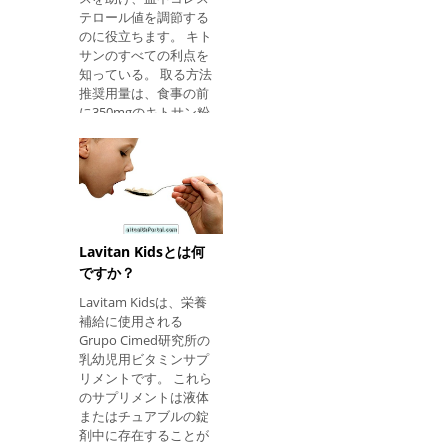
を低下させる。 誰が使
テロール値を調節する
用すべきでない この薬
のに役立ちます。 キト
は、処方中の成分のい
サンのすべての利点を
ずれかに過敏であり、
知っている。 取る方法
肝疾患を有する人には
推奨用量は、食事の前
使用しないでくださ
に350mgのキトサン粉
い。 また、妊婦や授乳
末を含む3カプセルで
中の女性や子供にも使
す。 カプセルは1杯の
用しないでください。
水で摂取する必要があ
医師は、薬物相互作用
ります。 誰が使用すべ
の発生を避けるため
きでない キトサンを抽
に、その人が服用して
出するのはこの原因由
いる投薬について知ら
来であるため、処方中
されるべきである。 考
Lavitan Kidsとは何
の成分のいずれかに敏
えられる副作用 シンバ
ですか？
感な人や、魚や甲殻類
スタチンによる治療中
にアレルギーのある人
Lavitam Kidsは、栄養
に起こりうる最も一般
には使用しないでくだ
補給に使用される
的な副作用は消化障害
さい。 また、子供、妊
Grupo Cimed研究所の
である。 さ
婦、授乳中の女性、お
乳幼児用ビタミンサプ
よび低体重の人々には
リメントです。 これら
使用しないでくださ
のサプリメントは液体
い。 考えられる副作用
またはチュアブルの錠
いくつかのケースで
剤中に存在することが