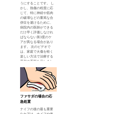
マネギまたは酢は傷跡
うにすることです。 し
に影響を及ぼさず、治
かし、熱傷の程度に応
癒過程を遅らせ、細菌
じて、特に神経や筋肉
感染の機会を増やすこ
の破壊などの重篤な合
とさえあるかもしれま
併症を避けるために、
せん。 したがって、火
病院内の医師ができる
傷を治療する最善の方
だけ早く評価しなけれ
法は、皮膚を冷やすま
ばならない第3度のケ
で冷たい水の下に火傷
アが異なる場合があり
部分を置くことです。
ます。 次のビデオで
その後、沈静化、治癒
は、家庭で火傷を軽く
および抗菌性を有する
楽しい方法で治療する
バーンイン軟膏を適用
最初の手順を示しまし
することができる。 火
た。 第1度の熱傷で何
傷のための軟膏のいく
をすべきか 一次熱傷
つかの例を参照してく
は、皮膚の表層のみに
ださい。 2.バブルを吹
作用し、痛みや赤みな
くことはできますか？
どの兆候を引き起こし
バブルは体が感染した
ます。 これらの場合、
地域を守るための手段
次のことをお勧めしま
ファサダの場合の応
なので、吹くべきでは
す。 焼いた部分を冷水
急処置
ありません。 誤って破
の下 に少なくとも15分
ナイフの後の最も重要
裂した場合は、石けん
間 置く 。 最初の24時
なケアは、ナイフや体