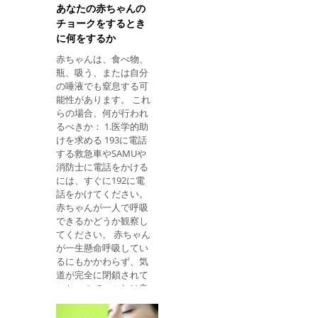
期間に人が非常に薄
痕も残さず、めったに
あなたの赤ちゃんの
く、寒くなったりめま
合併症を示さない。 2
チョークをするとき
いになったりすると、
度の熱傷で何をすべき
に何をするか
寝て脚を心臓の上に上
か 二度目の熱傷は皮膚
げて血液が脳に届きや
赤ちゃんは、食べ物、
の中間層に影
すくなります。 しかし
瓶、吸う、または自分
ながら、これは創傷か
の唾液でも窒息する可
らの出血も増加させる
能性があります。 これ
可能性があり、少なく
らの場合、何が行われ
とも医療従事者が到着
るべきか： 1.医学的助
するまでは創傷周囲の
けを求める 193に電話
圧力を維持することが
する救急車やSAMUや
非常に重要である。 さ
消防士に電話をかける
らに、人が複数回穿刺
には、すぐに192に電
された場合は、生命を
話をかけてください。
脅かす出血を止めるた
赤ちゃんが一人で呼吸
めに、さらに出血して
できるかどうか観察し
いる傷口を最初に治療
てください。 赤ちゃん
する必要があります。
が一生懸命呼吸してい
ナイフがすでに取り外
るにもかかわらず、気
されている場合の処置
道が完全に閉鎖されて
ナイフがすでに体から
いないので、これは良
取り除かれている場合
い兆候です。 この場
は、医師の手当てが来
合、彼は少し咳をする