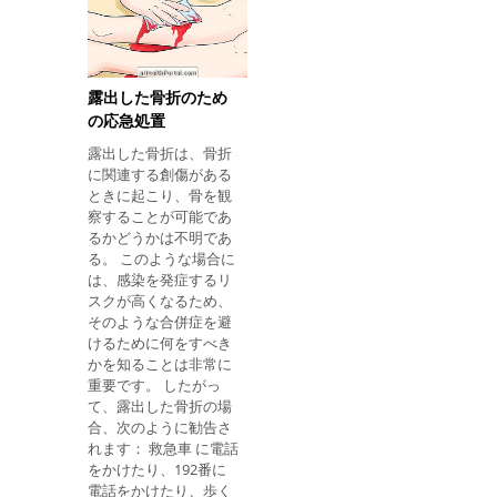
り階段を脱ぐときな
急車が到着するまで犠
ど、2メートル以上の
牲者を見て、 彼女が呼
重大な落下のための応
吸していることに注意
急処置は次のとおりで
してください。 呼吸を
す。 すぐに救急車に電
止めたら、マッサージ
露出した骨折のため
話をかけ、番号192に
を開始してください。
の応急処置
電話をかける。 犠牲者
例えば、手足の動きの
露出した骨折は、骨折
が目を覚ましていて、
昏睡または喪失などの
に関連する創傷がある
呼び出されたときに反
可能性のある合併症を
ときに起こり、骨を観
応するかどうかを観察
避
察することが可能であ
する。 意識がない場合
るかどうかは不明であ
は、呼吸をチェック
る。 このような場合に
し、呼吸していない場
は、感染を発症するリ
合は、医学的支援が利
スクが高くなるため、
用可能になるまで心臓
そのような合併症を避
マッサージを行いま
けるために何をすべき
す。 マッサージのやり
かを知ることは非常に
方は次のとおりです：
重要です。 したがっ
心臓マッサージのやり
て、露出した骨折の場
方; 落下後に起きなけれ
合、次のように勧告さ
ば犠牲者を移動させな
れます： 救急車 に電話
いでください。 骨折の
をかけたり、192番に
場合： 損傷した四肢
電話をかけたり、歩く
を、例えば、ボード、