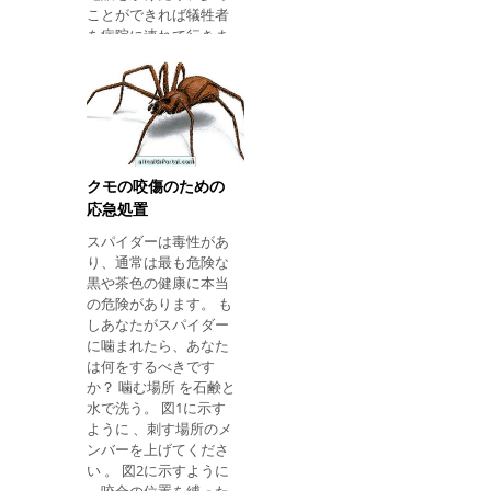
ことができれば犠牲者
包帯またはシートを有
を病院に連れて行きま
する位置に固定する。
す。 出血がある場合は
詳しくは、露出した骨
、患部を 心臓のレベル
折の応急処置。 出血の
よりも高くします。 可
場合： 出血部位をきれ
能であれば、 きれいな
いな布で少なくとも10
布で拭いてください 。
分間、または医療援助
骨折部位に過度の圧力
が到着するまで出血部
をかけることなく 、 き
位に圧迫する。 詳しく
クモの咬傷のための
れいな 包帯 または組織
は出血の応急処置をご
応急処置
で サイトを固定してく
覧ください。 あなたが
スパイダーは毒性があ
ださい 。 傷口が頻繁に
秋に頭を打ったときに
り、通常は最も危険な
出血し続ける場合は、
何をすべきか
黒や茶色の健康に本当
きれいな布や傷の周り
の危険があります。 も
の圧迫物で穏やかな圧
しあなたがスパイダー
力をかけてください。
に噛まれたら、あなた
さらに、激しい痛みに
は何をするべきです
加えて、神経に重大な
か？ 噛む場所 を石鹸と
傷害を引き起こした
水で洗う。 図1に示す
り、出血を悪化させた
ように 、刺す場所のメ
りする可能性があるた
ンバーを上げてくださ
め、犠牲者の移動や骨
い 。 図2に示すように
の設置を決してしない