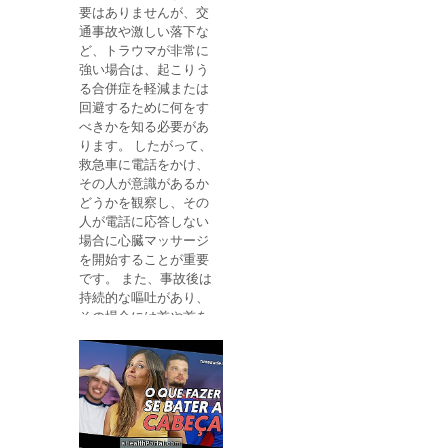
要はありませんが、交
いため、体内に蓄積
通事故や激しい落下な
し、傷口に細菌が発生
ど、トラウマが非常に
しやすくなり、感染の
強い場合は、起こりう
危険性や強度が増しま
る合併症を軽減または
す。 糖尿病患者の創傷
回避するために何をす
のための応急処置 糖尿
べきかを知る必要があ
病患者の皮膚に変化が
ります。 したがって、
ある場合は、次のよう
救急車に電話をかけ、
な注意が必要です。 中
その人が意識があるか
性pHの暖かい石鹸水を
どうかを観察し、その
使用し て領域 を 洗う
人が電話に応答しない
。 アルコール、ヨード
場合に心臓マッサージ
ポビドン、過酸化水素
を開始することが重要
などの創傷には、組織
です。 また、事故後は
に損傷を与え、治癒を
持続的な嘔吐があり、
遅らせる可能性がある
その場合には首や首を
ため、 防腐剤を置かな
突然動かさないように
いでください 。 感染の
注意しながら寝ること
発症を避けるために、
が大切です。頭の下に
医師が処方 した抗生物
コートやクッションな
質軟膏を貼る 。 毎日ま
どのサポートを置いて
たは医師または看護師
ください。 頭部外傷の
の指示に従って、それ