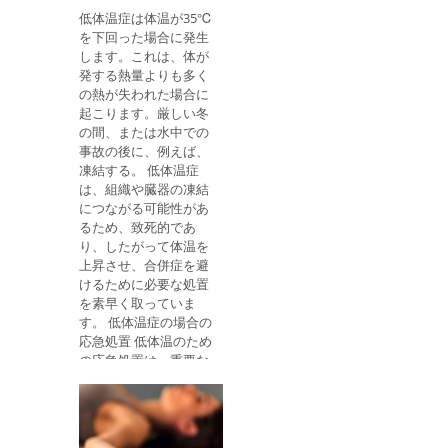
で、彼が意識している
低体温症は体温が35℃
かどうかを検証しよう
を下回った場合に発生
とする。 人が意識がな
します。これは、体が
い場合は、被害者が呼
発する熱量よりも多く
吸しているか、犠牲者
の熱が失われた場合に
の口や鼻から空気が抜
起こります。厳しい冬
けていないかを確認し
の間、または水中での
て、基本生命維持を開
事故の後に、例えば、
始する必要がありま
凍結する。 低体温症
す。 人が正常に呼吸す
は、組織や臓器の凍結
る場合、人は横方向の
につながる可能性があ
安全な位置に置かれ、
るため、致死的であ
192に電話する必要が
り、したがって体温を
あります。そうでなけ
上昇させ、合併症を避
れば、直ちに保健サー
けるために必要な処置
ビスに電話し、基本的
を素早く取っていま
な生命維持支援を開始
す。 低体温症の場合の
します。 衣服を緩めて
応急処置 低体温のため
呼吸を促進し、犠牲者
の応急処置は、重要な
の頭部を後方に傾け
器官を止めるのを避け
て、喉を通る空気の通
るためにできるだけ早
過を促進する。 その
く行うべきであり、 被
後、リズミカルなやり
害者を暖かい環境に導
方で30回の胸部圧迫が