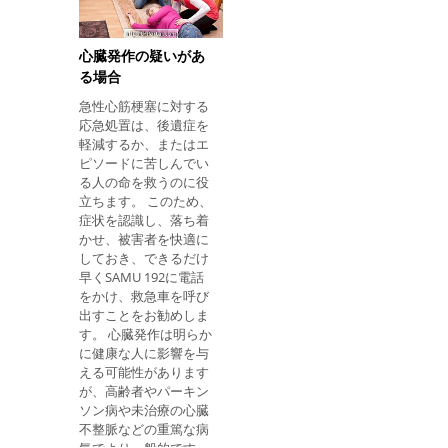
しなくても 、すぐに石
うに扱うかをご覧くだ
鹸と水 で 咬合部位を洗
さい。 転位を避ける方
う 。 予防接種ワクチン
法 転位を避ける最善の
心臓発作の疑いがあ
を繰り返す必要がある
方法は、危険な活動に
る場合
かもしれないので、ワ
推奨される安全装置を
急性心筋梗塞に対する
クチン接種報告書で 病
使用することです。 例
応急処置は、後遺症を
院に行く 。 次のビデオ
えば、インパクトの
軽減するか、またはエ
で、これらの手順を見
ピソードに苦しんでい
てください。 さらに、
る人の命を救うのに役
ペットが家庭内であれ
立ちます。 このため、
ば、それが狂犬病に感
症状を認識し、落ち着
染しているかどうかを
かせ、被害者を快適に
知るために獣医師によ
しておき、できるだけ
って評価されることが
早くSAMU 192に電話
重要です。 この場合、
をかけ、救急車を呼び
噛まれた人は一般開業
出すことをお勧めしま
医にこの病気に対して
す。 心臓発作は明らか
ワクチンを服用させた
に健康な人に影響を与
り、必要に応じて抗生
える可能性があります
物質を服用したりする
が、高齢者やパーキン
ように伝えるべきで
ソン病や未治療の心臓
す。 スパイダー、サソ
不整脈などの重篤な病
リ、ヘビなどの有毒な