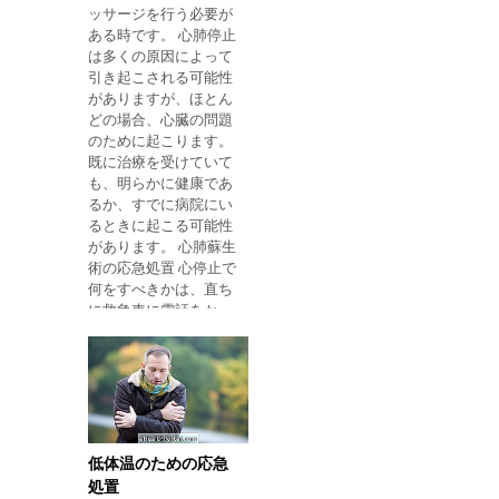
ッサージを行う必要が
でください。 3.湯を温
ある時です。 心肺停止
水に入れる 患部を温水
は多くの原因によって
に約20分間入れておく
引き起こされる可能性
と、痛みや炎症を緩和
がありますが、ほとん
するのに役立ちます。
どの場合、心臓の問題
冷水を適用する 上記の
のために起こります。
対策を行った後、痛み
既に治療を受けていて
や不快感が残ってい
も、明らかに健康であ
るか、すでに病院にい
る​​ときに起こる可能性
があります。 心肺蘇生
術の応急処置 心停止で
何をすべきかは、直ち
に救急車に電話をか
け、192に電話し、心
臓マッサージを開始し
て、生き延びる可能性
が高くなるようにしま
す。 心臓マッサージと
口から口の呼吸を行う
には、以下のことが必
低体温のための応急
要です。 犠牲者を呼ん
処置