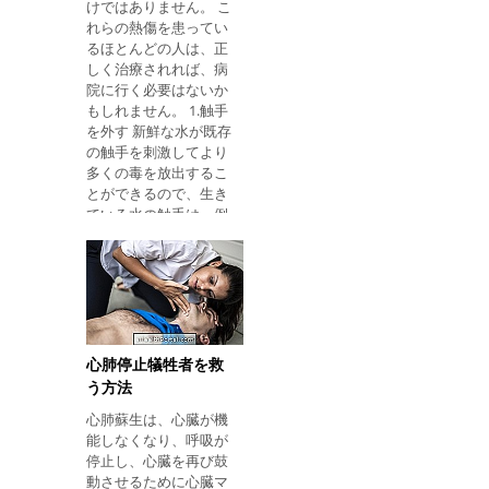
けではありません。 こ
は、この種の蜘蛛が噛
れらの熱傷を患ってい
み付いています。褐色
るほとんどの人は、正
のクモは3センチの長
しく治療されれば、病
さと体に届く小さなタ
院に行く必要はないか
イプのスパイダーです
もしれません。 1.触手
灰色がかった茶色であ
を外す 新鮮な水が既存
る。 彼らはどこにいる
の触手を刺激してより
のですか：彼ら は夜に
多くの毒を放出するこ
もっと活発で、日中は
とができるので、生き
根のような暗い場所、
ている水の触手は、例
木の皮、家具の後ろ、
えば、鉗子またはポテ
ガレージ、放棄された
リックスティック、お
箱やレンガなどに隠れ
よび海水それ自体を用
ています。 咬合の症
いて除去されるべきで
状： 最初はクモの刺す
ある。 2.酢をかける 30
ような感じはしません
秒間ヒットしたスポッ
が、24時間後には咬合
トに酢を直接塗布する
の領域で痛みが増しま
心肺停止犠牲者を救
と、毒水を生きた水か
す。 この領域は依然と
う方法
ら中和するのに役立ち
して赤色になり、水疱
心肺蘇生は、心臓が機
ます。 尿やアルコール
や腫れを引き起こす可
能しなくなり、呼吸が
は、刺激を悪化させる
能性
停止し、心臓を再び鼓
可能性があるため、こ
動させるために心臓マ
の地域では適用しない