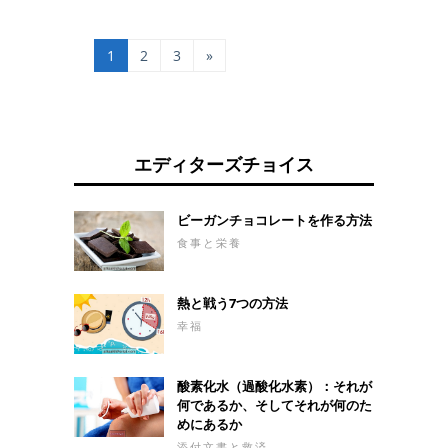
気でより一般的です。
動物に噛まれた場合の
心停止の場合の手順 心
処置は次のとおりで
臓発作の状況に対処す
す。 誰かに噛まれた場
1
2
3
»
る方法をよりよく理解
合の対処方法 人間の口
するには、単独でも、
は細菌やウイルスの種
以下の手順に従うこと
類が異なることがあ
をお勧めします。 1.症
り、重度の感染症を引
状を認識する 急性心筋
き起こす可能性がある
梗塞に罹患している人
ため、他の人が噛む場
エディターズチョイス
は、以下の症状を呈す
合は同じ指示に従うこ
ることがある： 胸の痛
とをお勧めします。 し
み、灼熱または締めつ
たがって、石けんと水
ビーガンチョコレートを作る方法
け、腕または顎に激し
で洗った
食事と栄養
く激しく激しくなる、
または20分以上持続す
ることがある。 吐き気
熱と戦う7つの方法
または嘔吐。 冷たい汗;
息切れ。 動悸。 さら
幸福
に、重度のめまいや失
神があるかもしれませ
ん。 2.救急車を呼び出
酸素化水（過酸化水素）：それが
す 梗塞の症状を特定し
何であるか、そしてそれが何のた
た後、SAMU 192に電
めにあるか
話するか、民間のモバ
添付文書と救済