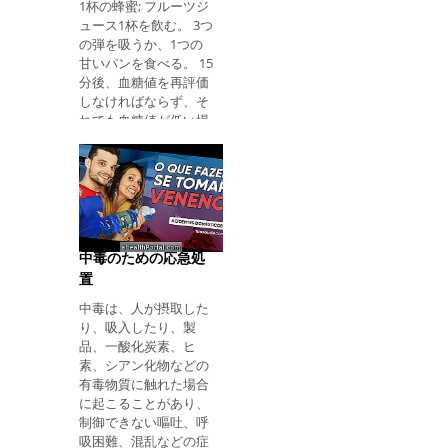
1杯の蜂蜜; フルーツジ
す。その結果、体内に
ュース1杯を飲む。 3つ
は肺に入っているわず
の弾を吸うか、1つの
かな酸素が素早く消費
甘いパンを食べる。 15
されません。 喘息の危
分後、血糖値を再評価
機を避ける方法 喘息発
しなければならず、そ
作を避けるためには、
れでも血糖値が低い場
症状を悪化させる要因
合は、再度繰り返す必
を特定し、それを回避
要があります。 糖度が
することが重要です。
改善しない場合は、病
最も一般的な要因に
院に行くか、救急車に
は、汚染、アレルギ
電話をかけて192に電
ー、冷気、ほこり、に
話する必要がありま
おいまたは強い煙が含
す。 被害者が気付いた
まれます。 危機を避け
中毒のための応急処
ときに何をすべきか 重
るために、他の重要な
置
度の低血糖の場合の処
トリックを見てくださ
中毒は、人が摂取した
置 低血糖が非常に重篤
い。 さらに、例えば風
り、吸入したり、製
な場合、人は気絶し、
邪、インフルエン
品、一酸化炭素、ヒ
呼吸停止に至ることさ
素、シアン化物などの
えあります。 そのよう
有毒物質に触れた場合
な場合は、すぐに救急
に起こることがあり、
車を呼び出す必要があ
制御できない嘔吐、呼
り、呼吸を止めた場合
吸困難、混乱などの症
は、医療チームが到着