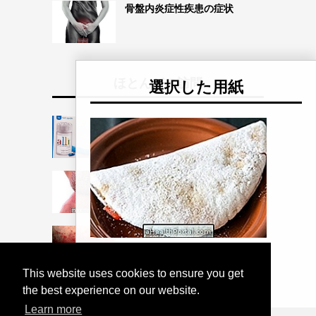
骨盤内炎症性疾患の症状
ほとんどの訪問
選択した用紙
Alli-減量の治療法
神経皮膚炎：それは何か、原因
および治療方法
Intertrigo：それは何ですか、
症状と治療
腎不全で食べるもの
This website uses cookies to ensure you get
the best experience on our website.
Learn more