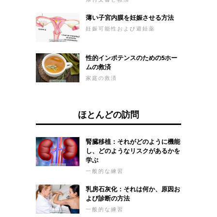
イルサービスに電話す
ることをお勧めしま
薄い子宮内膜を妊娠させる方法
す。 3.被害者を静める
妊娠可能性および避妊薬
症状の存在下では、冒
された人は非常に不安
または激しくなり、症
性的インポテンスのための5ホー
状の重症度および重症
ムの救済
度を悪化させる可能性
があります。 人の群衆
家庭の救済
を避けて、非常に近い
人が遠ざかるように尋
ねるために、人に深く
ほとんどの訪問
かつ静かに呼吸するよ
うに頼むことをお勧め
します。 4.衣服を緩め
腎臓移植：それがどのように機能
る ベ
し、どのようなリスクがあるかを
学ぶ
一般的な練習
乳房石灰化：それは何か、原因お
よび診断の方法
一般的な練習