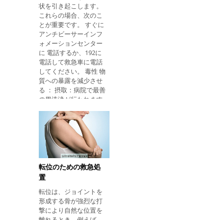
状を引き起こします。
して血流を維持するま
これらの場合、次のこ
で心臓マッサージを開
とが重要です。 すぐに
始する必要がありま
アンチビーサーインフ
す。 必要に応じて、心
ォメーションセンター
臓マッサージを行う方
に 電話するか、192に
法を段階的に見てくだ
電話して救急車に電話
さい。 それが低血糖症
してください。 毒性 物
かどうかを知る方法 低
質への暴露を減少させ
血糖は、血糖値が
る ： 摂取：病院で最善
70mg / dL以下の場合
の胃洗浄が行われます
に発生します。通常、
が、医師の助けを待つ
インスリンの誤った投
間に大人用の水で希釈
与後に起こります。食
した活性炭100gまたは
べ過ぎや体の過度な活
この炭25gを飲むこと
動など。 時には、毛細
ができます。子供た
管血糖の研究がなくて
ち。 炭は有毒物質に付
も、その人はいくつか
着し、胃の中に吸収さ
の症状を呈し、低血糖
転位のための救急処
れないようにします。
症の疑いにつながるこ
置
それは薬局やいくつか
とがある。 これらの兆
転位は、ジョイントを
の自然食品店で購入す
候のいくつかは次のと
形成する骨が強烈な打
ることができます。 吸
おりです。 制御不
撃により自然な位置を
入：汚染された環境か
離れるとき、例えば、