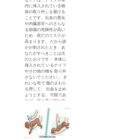
と水でよく洗い
間 は清潔な布に冷たい
内に挿入されている物
水 を 湿らせ、 水が暖
体の取り外しを避ける
まるごとに交換してく
ことです。出血の悪化
ださい。 火傷にオイル
や内臓器官へのさらな
やバターのような 製品
る損傷の危険性が高い
を使用しないでくださ
ため、死亡のリスクが
い 。 ネバセチンや軟膏
高まります。 だから誰
のような、火傷のため
かが刺されたとき、あ
の 保湿または治癒軟膏
なたがすべきことは次
を 与え ます。 軟膏の
のとおりです： 本体に
より完全なリストを参
挿入されて いるナイフ
照してください。 この
やその他の物を 取り外
タイプの火傷は、太陽
さないでください 。 き
の下にたくさんあると
れいな布で 傷のまわり
き、または非常に熱い
を押して、 出血を止め
物体に触れるときに、
ようとする。 可能であ
より一般的です。 通
れば、特に手に切れ目
常、痛みは2〜3日後に
がある場合は、血液と
消失しますが、軟膏を
直接接触しないように
使用していても、火傷
手袋を着用すること。
は治癒に2週間ほどか
医者にすぐ に電話をか
かることがあります。
け、192番に電話す
一般に、1度熱傷は皮
る。 救急車が届かない
膚にいかなる種類の瘢