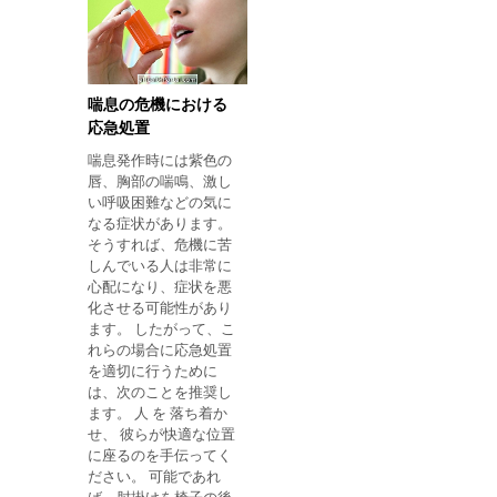
るまで出血を止めるた
のが普通です。彼は必
めに、清潔な布で傷に
要なだけ咳をし、喉の
圧力をかける必要があ
中にさらに深く入るこ
ります。 人が呼吸を停
とができるので、彼の
止した場合の対処方法
手で喉から物体を取ろ
喘息の危機における
刺された人が呼吸でき
うと決してしないでく
応急処置
ない場合は、心臓を圧
ださい。 2.ヘムリッヒ
喘息発作時には紫色の
迫しないように心臓の
操縦を開始する ヘムリ
唇、胸部の喘鳴、激し
圧迫を伴う基本的な生
ッヒの操作は、チョー
い呼吸困難などの気に
命維持
クの原因となっている
なる症状があります。
オブジェクトを取り除
そうすれば、危機に苦
くのに役立ちます。 こ
しんでいる人は非常に
の操作を行うには、以
心配になり、症状を悪
下のことが必要です。
化させる可能性があり
子供を腕の上で頭部を
ます。 したがって、こ
胴部より少し下に し
れらの場合に応急処置
て、口に容易に取り除
を適切に行うために
くことができる物体が
は、次のことを推奨し
あれば観察する。 私
ます。 人 を 落ち着か
は、胴体が脚よりも低
せ、 彼らが快適な位置
くなるように、腹部 を
に座るのを手伝ってく
抱えて赤ちゃん に 鼻
ださい。 可能であれ
を 張って、背中の手の