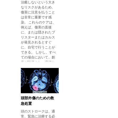
治癒しないという大き
なリスクがあるため、
傷害に注意を払うこと
は非常に重要です感
染。 これらのケアは、
例えば、傷害の直後
に、または隠されたブ
リスターまたはカルス
が発見されるとすぐ
に、自宅で行うことが
できる。 しかし、すべ
ての場合において、創
傷が評価され、適切な
処置が指示されるよう
に、できるだけ早く皮
膚科医に行くことは非
常に重要である。 これ
は、糖尿病が慢性疾患
であり、神経損傷を引
き起こし、経時的に免
頭部外傷のための救
疫系を弱め、治癒過程
急処置
をより困難にするから
頭のストロークは、通
です。 また、体内で砂
常、緊急に治療する必
糖を使うことができな