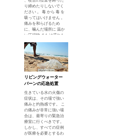
、咬合の位置を縛った
でください。 露出した
り締めたりしないでく
骨折の主な合併症 露出
ださい 。 毒 から 毒 を
した骨折の主な合併症
吸ってはいけません 。
は骨髄炎であり、これ
痛みを和らげるため
は創傷を介して侵入で
に、噛んだ場所に 温か
きるウイルスおよび細
い圧縮物 または濡れた
菌による骨の感染から
布をお湯で 入れてくだ
なる。 このタイプの感
さい 。 すぐに病院 に
染症は、適切に治療さ
行き 、適切な治療を開
れないと、骨全体に影
始してください。 可能
響を及ぼすまで進化を
であれば、たとえ死ん
続けることができ、骨
でもクモを病院に連れ
を切断する必要があり
て来て、医者が一口を
ます。 したがって、開
リビングウォーター
作ったクモの種類をよ
かれた骨折の場合に
バーンの応急処置
りよく特定し、治療を
は、救急車を直ちに呼
生きている水の火傷の
促進し、回復を加速す
び出さなければなら
症状は、その場で強い
るのを助ける。 1.ブラ
ず、その領域は、好ま
痛みと灼熱感です。 こ
ウン・スパイダー・バ
し
の痛みが非常に強い場
イト ブラウンクモ サン
合は、最寄りの緊急治
パウロ、パラナ、リ
療室に行くべきです。
オ・グランデ・ド・ス
しかし、すべての症例
ルなど、ブラジル南部
が医療を必要とするわ
と東南アジアの地域で