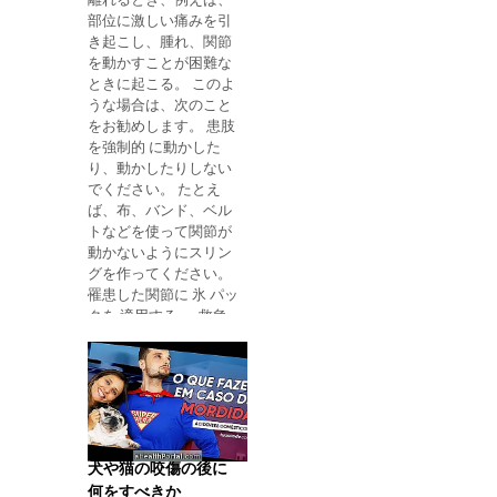
ら被害者を取り除こう
部位に激しい痛みを引
とする。 皮膚に触れた
き起こし、腫れ、関節
場合：被災者の皮膚を
を動かすことが困難な
石けんと水で洗い、物
ときに起こる。 このよ
質で汚れた衣服を脱
うな場合は、次のこと
ぐ。 目に入った場合：
をお勧めします。 患肢
冷水で20分間目を洗い
を強制的 に動かした
流す。 嘔吐すると窒息
り、動かしたりしない
を避けるために意識が
でください。 たとえ
ない場合は特に 、人を
ば、布、バンド、ベル
横方向の安全な位置に
トなどを使って関節が
置いて ください。 この
動かないようにスリン
ポジションに誰かを置
グを作ってください。
く方法は次のとおりで
罹患した関節に 氷 パッ
す。 毒性物質のパッケ
クを 適用する 。 救急
ージング上のラベルを
車 に電話をかける、
読んで、中毒の原因と
192に電話をかける、
なっ た物質の情報を 調
またはERに行く。 転位
べる。 医者の手伝いが
は小児では非常に一般
来るのを待つ間に、被
的であり、肩、肘、
害者が呼吸を続けてい
指、膝、足首および足
る場合に心肺マッサー
など、どこでも起こり
ジを開始することを知
犬や猫の咬傷の後に
うる。 関節が脱臼した
っておくことが重要で
何をすべきか