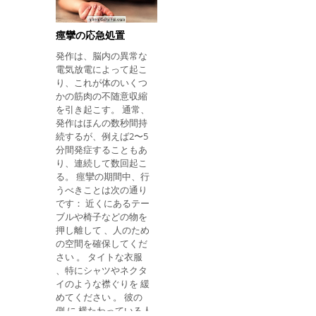
き、医療を引き起こ
あり、その後は口から
す。 湿ったり冷たい衣
口への呼吸を快適にし
服を脱ぐ。 犠牲者の上
ないと特定のマスクの
痙攣の応急処置
に毛布を置き、首や頭
助けを借りて行うこと
発作は、脳内の異常な
をしっかりと守ってく
ができる2回の爆発が
電気放電によって起こ
ださい。 熱い袋で犠牲
あります。 胸骨圧迫が
り、これが体のいくつ
者を巻き込む; 犠牲者が
何回行われたか、吹き
かの筋肉の不随意収縮
意識があり、窒息させ
入れが行われたか、
を引き起こす。 通常、
ることなく飲み込むこ
発作はほんの数秒間持
とができれば、加熱プ
続するが、例えば2〜5
ロセスをスピードアッ
分間発症することもあ
プするために暑くて甘
り、連続して数回起こ
い飲み物を与えること
る。 痙攣の期間中、行
ができます。 応急処置
うべきことは次の通り
の後、医師の診察が必
です： 近くにあるテー
要となるまで犠牲者と
ブルや椅子などの物を
一緒にいることが重要
押し離して 、人のため
です。 低体温症の兆候
の空間を確保してくだ
を特定する方法も参照
さい 。 タイトな衣服
してください。 何をし
、特にシャツやネクタ
ないか 低体温症の場
イのような襟ぐりを 緩
合、火傷の原因となる
めてください 。 彼の
可能性があるため、熱
側 に 横たわっている人
湯やヒートランプなど