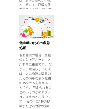
ば、肘掛けを椅子の後
根で5つのつまみ を 付
ろに置いて、呼吸を促
け ます。 これでもまだ
進するように、 若干前
十分でない場合は、乳
方に傾けてください 。
幼児を前方に旋回さ
人に喘息薬 やカボチャ
せ、腕の上に置き、乳
があることを確認し 、
首間の領域で胸郭の中
薬を与えます。 人が呼
指と指で圧迫する必要
吸を停止したり、近く
があります。 これらの
にbombillaを持ってい
操作で離脱することが
ない場合は、 すぐ に
できたとしても、赤ち
低血糖のための救急
救急車に電話して、
ゃんは常に注意して、
処置
192番に電話してくだ
常に彼を見ています。
低血糖症の場合、血糖
さい。 人が気絶して呼
疑わしい場合は、彼を
値を急上昇させること
吸していない場合は、
緊急治療室に連れて行
が非常に重要です。 だ
心臓を機能させて人生
きましょう。
から、素晴らしい方法
を救うために心臓マッ
は、人に急速な吸収の
サージを開始する必要
ための簡単な炭水化物
があります。 心臓マッ
約15グラムを与えるこ
サージを適切に行う方
とです。 与えられるこ
法は次のとおりです。
とのいくつかのオプシ
近くに喘息爆弾がない
ョンは次のとおりで
場合は、医者の助けが
す。 舌の下に1杯の砂
来るまで同じ位置に立
糖または2砂糖の砂糖;
つことをお勧めしま