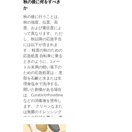
ための救急処置 頭部外
を置き換える 無菌ガー
秋の後に何をすべき
傷が疑われる場合は、
ゼでその区域を覆う ;
か
救急車 に電話をかけ、
傷口に圧力をかけるこ
秋の後に行うことは、
192に電話をかける。
とを避け 、快適な服や
秋の強度、位置、高
その人が意識している
傷口にこすらない広い
度、および重症度によ
かどうか観察する ： あ
靴を優先します。 たと
って異なります。 ただ
なたが知っているな
えば
し、秋以降の応急手当
ら、医者の助けが来る
には以下が含まれま
まで彼女を落ち着かせ
す： 軽度の秋のための
るべきです。 被験者が
応急処置 自転車に乗る
意識を持たずに息を吐
ときのように、2メー
くことがない場合は、
トル未満の軽い落下の
このステップバイステ
ための応急処置は： 患
ップの手順に従って心
部を石鹸と水または生
臓マッサージを開始し
理食塩水で洗浄する。
てください。 脊椎の損
開いた創傷がある場合
傷があるかもしれない
は、CurativやPovidine
ので、首を動かすのを
などの消毒液を塗布し
避けて 、犠牲者 を動か
ます。 クリーンなまた
さ ないでください 。
は無菌のドレッシング
きれいな布、ガーゼ、
でその区域を覆う。 重
またはガーゼで、現場
度の秋のための応急処
に軽い圧力がある場合
置 オートバイに乗った
は 出血を止める 。 救