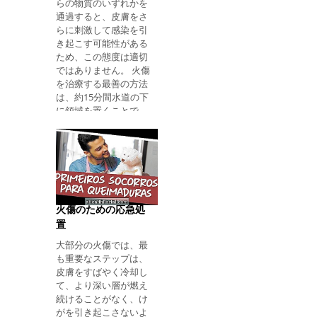
らの物質のいずれかを
があります。 露出した
通過すると、皮膚をさ
骨折の場合の応急処置
らに刺激して感染を引
の詳細をご覧くださ
き起こす可能性がある
い。 医療援助を待つ 。
ため、この態度は適切
これが不可能な場合
ではありません。 火傷
は、被害者を最寄りの
を治療する最善の方法
緊急治療室に連れて行
は、約15分間水道の下
くことをお勧めしま
に領域を置くことで
す。 この骨折は、骨が
す。 さらに、痛みを和
負うことができるより
らげ、治癒過程を助け
も大きな衝撃により骨
るために、医師の助言
が壊れたときに起こり
に従って、軟膏を使用
ます。 老化や骨粗鬆症
してもよい。 火傷の場
などの特定の骨疾患で
合の対処方法を参照し
は、骨折の危険性が増
てください。 火傷で何
し、わずかな動きや衝
火傷のための応急処
を得るべきかに関する
撃でも発生する可能性
置
6つの最も一般的な疑
があり、事故を避ける
問は次のとおりです。
大部分の火傷では、最
ためにはより大きな注
1.練り歯磨きやコーヒ
も重要なステップは、
意が必要です。 骨を強
ーパウダーはやけどを
皮膚をすばやく冷却し
化し、骨
改善しますか？ 練り歯
て、より深い層が燃え
磨き、コーヒーパウダ
続けることがなく、け
ー、バター、卵白、タ
がを引き起こさないよ