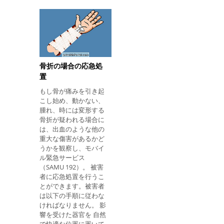
を 置いて、彼が舌また
の熱を直接加えること
は嘔吐を窒息するのを
は推奨されません。 さ
防ぐ。 痙攣発作は、て
らに、犠牲者が意識を
んかんなどの病気のた
持たない場合や飲み込
めに一部の人々で起こ
むことができない場合
る可能性があります
は、飲み物を飲んで窒
が、血糖値の不足、薬
息と嘔吐を引き起こす
骨折の場合の応急処
物またはアルコールの
可能性があるため、飲
置
撤退、さらには高熱に
酒は避けてください。
よるものもあります。
もし骨が痛みを引き起
被災者にアルコール飲
発作とその発症理由の
こし始め、動かない、
料を与えることは禁忌
詳細をご覧ください。
腫れ、時には変形する
である。なぜなら、血
一般的に、痙攣は深刻
骨折が疑われる場合に
ではなく、人の健康に
は、出血のような他の
影響を与えませんが、
重大な傷害があるかど
原因を特定し、最も適
うかを観察し、モバイ
切な治療を開始するた
ル緊急サービス
めには、病院に行くこ
（SAMU 192）。 被害
とが重要です。症状の
者に応急処置を行うこ
何をしないか 発作時に
とができます。被害者
は、次のことを避けて
は以下の手順に従わな
ください。 手足を縛っ
ければなりません。 影
たり、手足を縛ったり
響を受けた器官を 自然