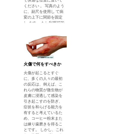
して、骨折やその他の
で快適な位置に置いて
けがの原因となる可能
ください 。 写真のよう
性があります。 あなた
に、副尺を使用し て病
の手を人の口や物や布
変の上下に関節を固定
に置く。 血糖値の低下
し ます。 もし利用可能
が疑わしい場合でも、
な副木がなければ、ダ
食べ物や飲み物を与え
ンボール、雑誌、折り
てください。 発作後、
畳まれた新聞、または
人が混乱し、何が起こ
木片を使って即興する
ったのかを覚えていな
ことができます。これ
いのは普通です。した
はきれいな布で敷き詰
がって、発作が終わっ
められ、関節の周りに
火傷で何をすべきか
ても、意識を完全に回
結ばれなければなりま
火傷が起こるとすぐ
復するまで、人を離れ
せん。 骨折をまっすぐ
に、多くの人々の最初
ることは大変重要です
にしようとしないでく
の反応は、例えば、こ
ださい 。 露出した骨折
れらの物質が微生物が
の場合、創傷は、好ま
皮膚に浸透して感染を
しくは滅菌ガーゼまた
引き起こすのを防ぎ、
はきれいな布で覆うべ
症状を和らげる能力を
きである。 非常に重度
有すると考えているた
の出血がある場合、血
め、コーヒー粉末また
液が流出するのを防ぐ
は練り歯磨きを得るこ
ために、骨折した領域
とです。 しかし、これ
より上に圧迫する必要